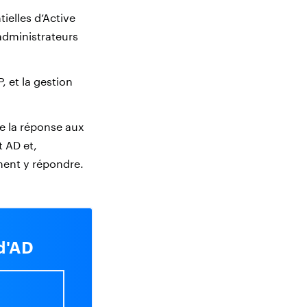
ielles d’Active
 administrateurs
, et la gestion
e la réponse aux
t AD et,
mment y répondre.
 d'AD