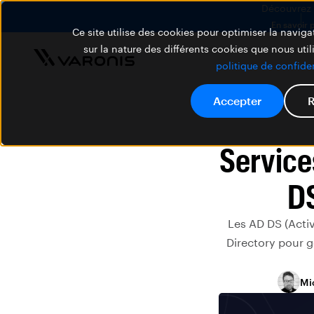
Découvrez V
En savoir 
Ce site utilise des cookies pour optimiser la navigat
sur la nature des différents cookies que nous util
politique de confiden
Accepter
R
Service
DS
Les AD DS (Activ
Directory pour g
Mi