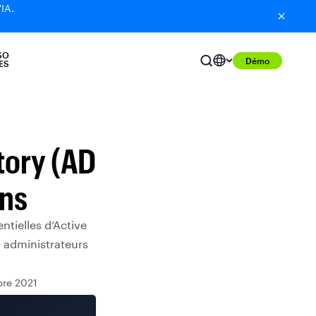
'IA.
SO
Démo
ES
tory (AD
ons
ntielles d’Active
x administrateurs
bre 2021