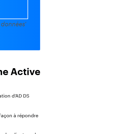
 données'
ne Active
sation d’AD DS
façon à répondre