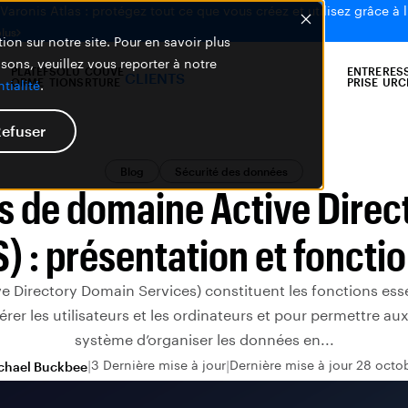
aronis Atlas : protégez tout ce que vous créez et utilisez grâce à l
plus
ion sur notre site. Pour en savoir plus
isons, veuillez vous reporter à notre
PLATEF
SOLU
COUVE
ENTRE
RES
CLIENTS
ORME
TIONS
RTURE
PRISE
URC
tialité
.
efuser
Blog
Sécurité des données
s de domaine Active Direc
) : présentation et foncti
e Directory Domain Services) constituent les fonctions esse
érer les utilisateurs et les ordinateurs et pour permettre au
système d’organiser les données en...
3 Dernière mise à jour
Dernière mise à jour 28 octo
chael Buckbee