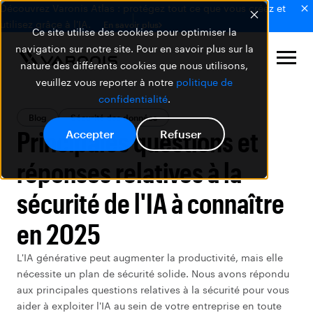
Découvrez Varonis Atlas : protégez tout ce que vous créez et
utilisez grâce à l'IA.
En savoir plus
Ce site utilise des cookies pour optimiser la
navigation sur notre site. Pour en savoir plus sur la
nature des différents cookies que nous utilisons,
veuillez vous reporter à notre
politique de
confidentialité
.
Blog
Sécurité des données
Principales questions et
Accepter
Refuser
réponses relatives à la
sécurité de l'IA à connaître
en 2025
L'IA générative peut augmenter la productivité, mais elle
nécessite un plan de sécurité solide. Nous avons répondu
aux principales questions relatives à la sécurité pour vous
aider à exploiter l'IA au sein de votre entreprise en toute