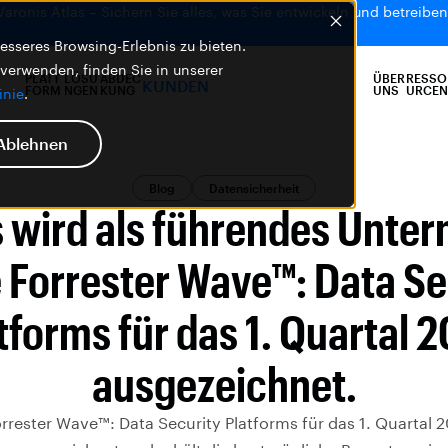
 Varonis Atlas – Sichern Sie alles, was Sie entwickeln und betreiben,
sseres Browsing-Erlebnis zu bieten.
 verwenden, finden Sie in unserer
PLATT
LÖSU
ABDEC
ÜBER
RESSO
KUNDEN
FORM
NGEN
KUNG
UNS
URCEN
inie
.
Ablehnen
Blog
Datensicherheit
s wird als führendes Unte
e Forrester Wave™: Data Se
tforms für das 1. Quartal 
ausgezeichnet.
orrester Wave™: Data Security Platforms für das 1. Quartal 