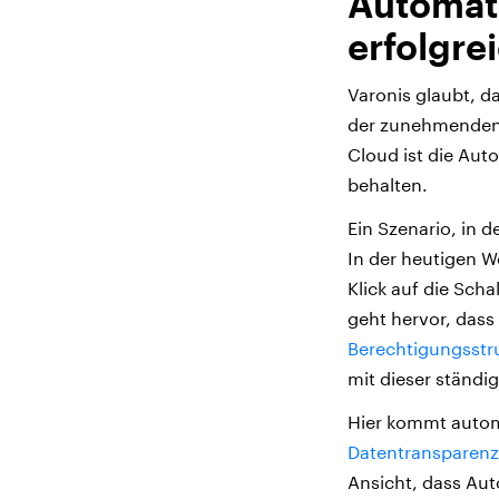
Automati
erfolgre
Varonis glaubt, d
der zunehmenden 
Cloud ist die Aut
behalten.
Ein Szenario, in d
In der heutigen W
Klick auf die Scha
geht hervor, das
Berechtigungsstr
mit dieser ständi
Hier kommt automa
Datentransparenz
Ansicht, dass Aut