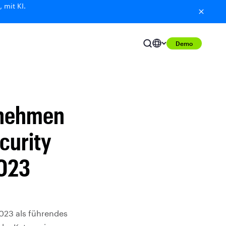
 mit KI.
Demo
rnehmen
curity
2023
2023 als führendes