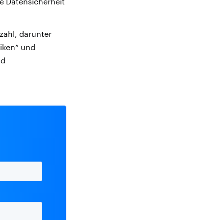
e Datensicherheit
tzahl, darunter
siken“ und
nd