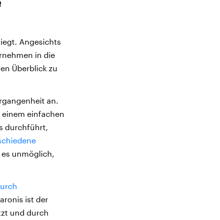
e
liegt. Angesichts
rnehmen in die
den Überblick zu
Vergangenheit an.
t einem einfachen
is durchführt,
rschiedene
t es unmöglich,
durch
aronis ist der
tzt und durch