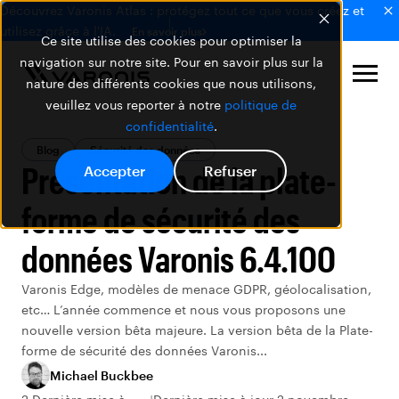
Découvrez Varonis Atlas : protégez tout ce que vous créez et
utilisez grâce à l'IA.
En savoir plus
Ce site utilise des cookies pour optimiser la
navigation sur notre site. Pour en savoir plus sur la
nature des différents cookies que nous utilisons,
veuillez vous reporter à notre
politique de
confidentialité
.
Blog
Sécurité des données
Présentation de la plate-
Accepter
Refuser
forme de sécurité des
données Varonis 6.4.100
Varonis Edge, modèles de menace GDPR, géolocalisation,
etc… L’année commence et nous vous proposons une
nouvelle version bêta majeure. La version bêta de la Plate-
forme de sécurité des données Varonis...
Michael Buckbee