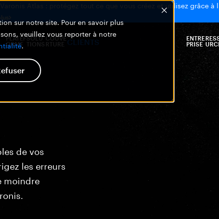
aronis Atlas : protégez tout ce que vous créez et utilisez grâce à l
plus
ion sur notre site. Pour en savoir plus
isons, veuillez vous reporter à notre
PLATEF
SOLU
COUVE
ENTRE
RES
CLIENTS
ORME
TIONS
RTURE
PRISE
URC
tialité
.
efuser
bles de vos
igez les erreurs
e moindre
ronis.