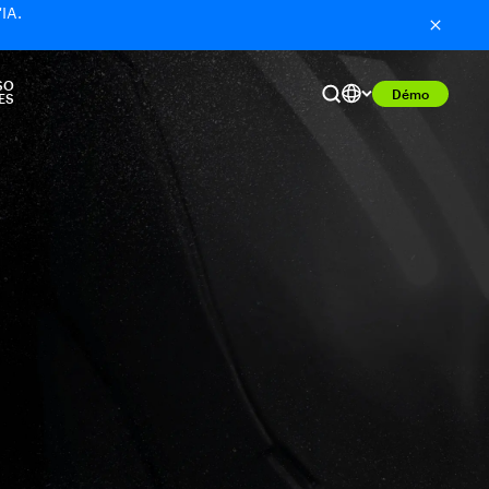
'IA.
SO
Démo
ES