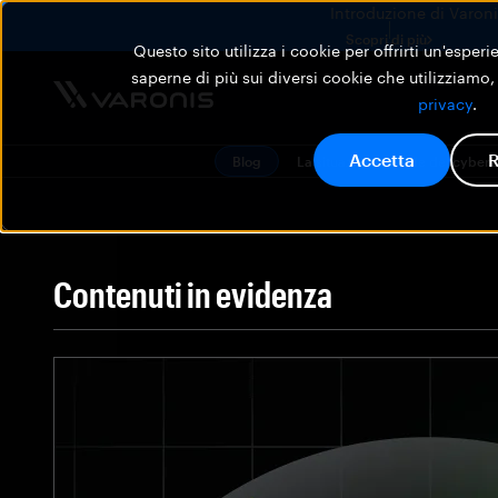
Introduzione di Varonis
Scopri di più
Questo sito utilizza i cookie per offrirti un'esper
saperne di più sui diversi cookie che utilizziamo,
privacy
.
Accetta
R
Blog
La situazione attuale del cyber
Contenuti in evidenza