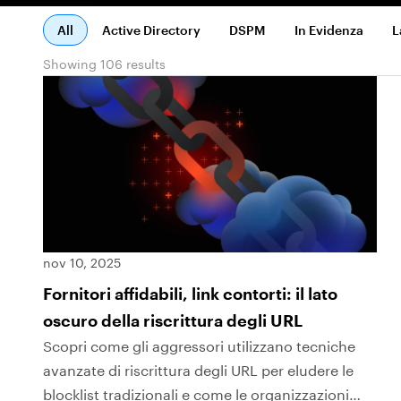
All
Active Directory
DSPM
In Evidenza
L
Showing 106 results
nov 10, 2025
Fornitori affidabili, link contorti: il lato
oscuro della riscrittura degli URL
Scopri come gli aggressori utilizzano tecniche
avanzate di riscrittura degli URL per eludere le
blocklist tradizionali e come le organizzazioni