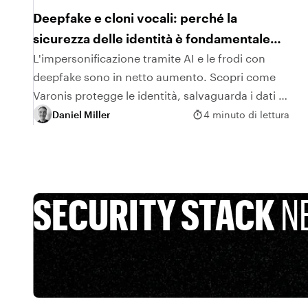
Deepfake e cloni vocali: perché la
sicurezza delle identità è fondamentale
nell'era dell'AI
L'impersonificazione tramite AI e le frodi con
deepfake sono in netto aumento. Scopri come
Varonis protegge le identità, salvaguarda i dati e
ferma gli aggressori prima che sia troppo tardi.
Daniel Miller
4 minuto di lettura
SECURITY STACK
N