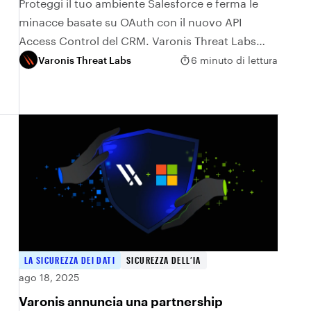
prima che gli aggressori riescano ad
Proteggi il tuo ambiente Salesforce e ferma le
minacce basate su OAuth con il nuovo API
accedere
Access Control del CRM. Varonis Threat Labs
spiega come funziona e perché è importante.
Varonis Threat Labs
6 minuto di lettura
LA SICUREZZA DEI DATI
SICUREZZA DELL’IA
ago 18, 2025
Varonis annuncia una partnership