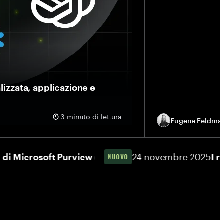
alizzata, applicazione e
3 minuto di lettura
Eugene Feldman
le organizzazioni a scalare l'AI
plicazione in fase di esecuzione e
crosoft Purview
24 novembre 2025
I rischi 
NUOVO