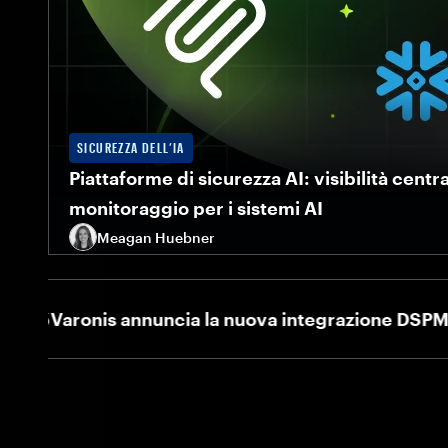
SICUREZZA DELL’IA
Piattaforme di sicurezza AI: visibilità centr
monitoraggio per i sistemi AI
Meagan Huebner
Scopri come le piattaforme di sicurezza AI aiutano 
in modo sicuro grazie a visibilità centralizzata, ap
Varonis annuncia la nuova integrazione DSPM di Mi
monitoraggio end-to-end.