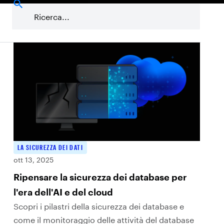
Prodotti Varonis
Ransomware
Ricerca sulle Minacce
S
LA SICUREZZA DEI DATI
ott 13, 2025
Ripensare la sicurezza dei database per
l'era dell'AI e del cloud
Scopri i pilastri della sicurezza dei database e
come il monitoraggio delle attività del database