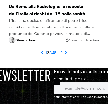
Da Roma alla Radiologia: la risposta
dell'Italia ai rischi dell'IA nella sanità
L'Italia ha deciso di affrontare di petto i rischi
dell'AI nel settore sanitario, attraverso le ultime
pronunce del Garante privacy in materia di
protezione dei dati personali.
Shawn Hays
5 minuto di lettura
1
2
3
4
5
...
9
EWSLETTER
Ricevi le notizie sulla cri
casella di posta.
Your information will be used in accor