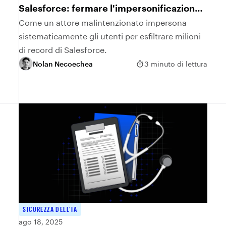
Salesforce: fermare l'impersonificazione
dell'utente
Come un attore malintenzionato impersona
sistematicamente gli utenti per esfiltrare milioni
di record di Salesforce.
Nolan Necoechea
3 minuto di lettura
SICUREZZA DELL’IA
ago 18, 2025