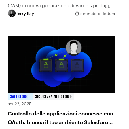
(DAM) di nuova generazione di Varonis protegge
i dati sensibili negli ambienti AI e cloud.
Terry Ray
5 minuto di lettura
SALESFORCE
SICUREZZA NEL CLOUD
set 22, 2025
Controllo delle applicazioni connesse con
OAuth: blocca il tuo ambiente Salesforce