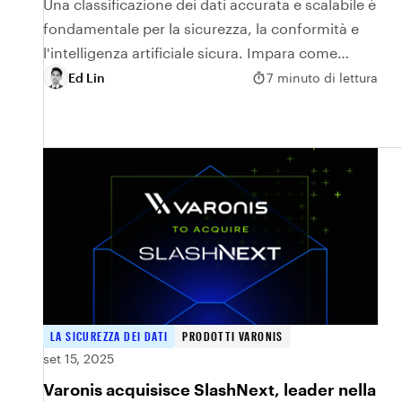
Una classificazione dei dati accurata e scalabile è
fondamentale per la sicurezza, la conformità e
l'intelligenza artificiale sicura. Impara come
evitare le insidie comuni e scegliere l'approccio
Ed Lin
7 minuto di lettura
giusto.
LA SICUREZZA DEI DATI
PRODOTTI VARONIS
set 15, 2025
Varonis acquisisce SlashNext, leader nella