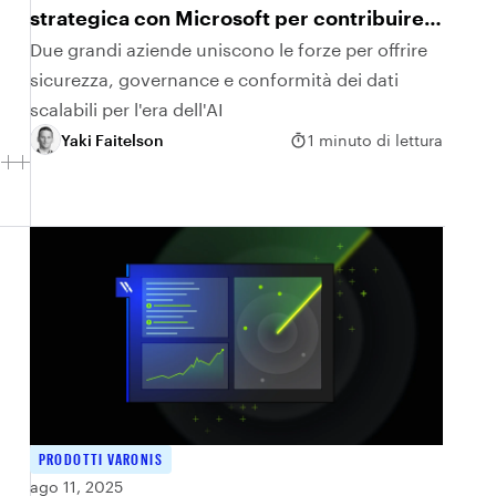
strategica con Microsoft per contribuire a
proteggere il futuro dell'AI
Due grandi aziende uniscono le forze per offrire
sicurezza, governance e conformità dei dati
scalabili per l'era dell'AI
Yaki Faitelson
1 minuto di lettura
PRODOTTI VARONIS
ago 11, 2025