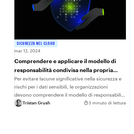
SICUREZZA NEL CLOUD
mar 12, 2024
Comprendere e applicare il modello di
responsabilità condivisa nella propria
organizzazione
Per evitare lacune significative nella sicurezza e
rischi per i dati sensibili, le organizzazioni
devono comprendere il modello di responsabilità
condivisa utilizzato da molti fornitori SaaS.
Tristan Grush
3 minuto di lettura