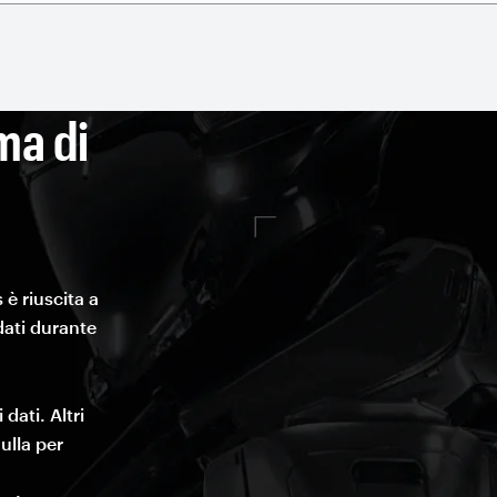
ma di
n
 è riuscita a
 dati durante
dati. Altri
ulla per