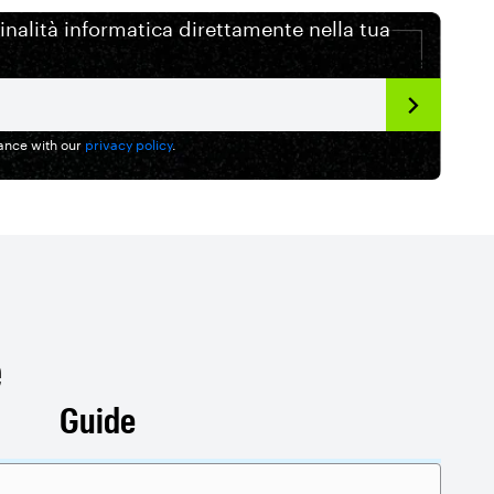
minalità informatica direttamente nella tua
dance with our
privacy policy
.
e
Guide