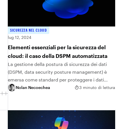
SICUREZZA NEL CLOUD
lug 12, 2024
Elementi essenziali per la sicurezza del
cloud: il caso della DSPM automatizzata
La gestione della postura di sicurezza dei dati
(DSPM, data security posture management) è
emersa come standard per proteggere i dati
sensibili nel cloud e in altri ambienti. Tuttavia,
Nolan Necoechea
3 minuto di lettura
senza automazione, la DSPM non ha alcuna
possibilità di riuscita. L'automazione è
fondamentale per superare le sfide della
sicurezza dei dati nel cloud.