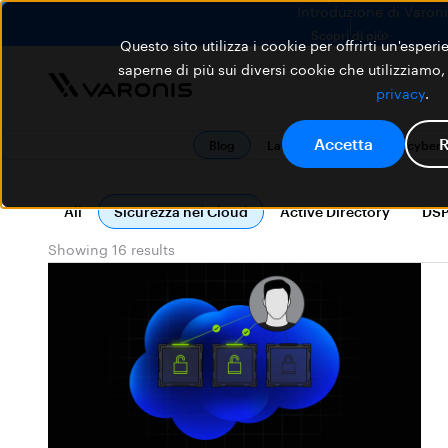
Introduzione di Varonis
Scopri di più
Questo sito utilizza i cookie per offrirti un'esper
saperne di più sui diversi cookie che utilizziamo,
privacy
.
Accetta
R
Blog
La situazione attuale del cyber
All
Sicurezza nel Cloud
Active Directory
DS
Showing 16 results