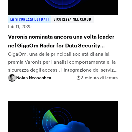
LA SICUREZZA DEI DATI
SICUREZZA NEL CLOUD
feb 11, 2025
Varonis nominata ancora una volta leader
nel GigaOm Radar for Data Security
Platforms
GigaOm, una delle principali società di analisi,
premia Varonis per l'analisi comportamentale, la
sicurezza degli accessi, l'integrazione dei servizi
e l'innovazione continua nell'AI e
Nolan Necoechea
3 minuto di lettura
nell'automazione.