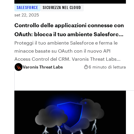
SALESFORCE
SICUREZZA NEL CLOUD
set 22, 2025
Controllo delle applicazioni connesse con
OAuth: blocca il tuo ambiente Salesforce
prima che gli aggressori riescano ad
Proteggi il tuo ambiente Salesforce e ferma le
minacce basate su OAuth con il nuovo API
accedere
Access Control del CRM. Varonis Threat Labs
spiega come funziona e perché è importante.
Varonis Threat Labs
6 minuto di lettura