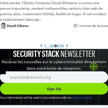
Cette année, l’Elastic Compute Cloud d’Amazon a connu une
panne importante, rendant indisponibles certains sites web de
premier plan, notamment GitHub, Reddit et Imgur. Si cet incident
a certainement dérangé...
David Gibson
1 minute de lecture
1
...
3
4
5
6
7
8
SECURITY STACK
NEWSLETTER
Recevez les nouvelles sur la cybercriminalité directement
dans votre boîte de réception.
Your information will be used in accordance with our
privacy policy
.