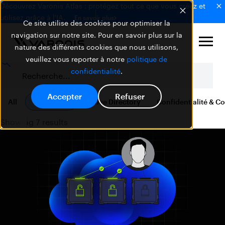
Découvrez Varonis Atlas : protégez tout ce que vous créez et
utilisez grâce à l'IA.
En savoir plus
Ce site utilise des cookies pour optimiser la
navigation sur notre site. Pour en savoir plus sur la
nature des différents cookies que nous utilisons,
veuillez vous reporter à notre
politique de
confidentialité
.
Accepter
Refuser
All
Salesforce
Active Directory
Confidentialité & C
Showing 7 results