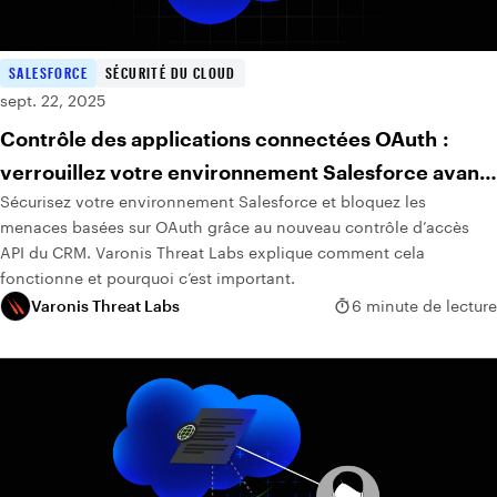
SALESFORCE
SÉCURITÉ DU CLOUD
sept. 22, 2025
Contrôle des applications connectées OAuth :
verrouillez votre environnement Salesforce avant
Sécurisez votre environnement Salesforce et bloquez les
que les pirates ne se connectent
menaces basées sur OAuth grâce au nouveau contrôle d’accès
API du CRM. Varonis Threat Labs explique comment cela
fonctionne et pourquoi c’est important.
Varonis Threat Labs
6 minute de lecture