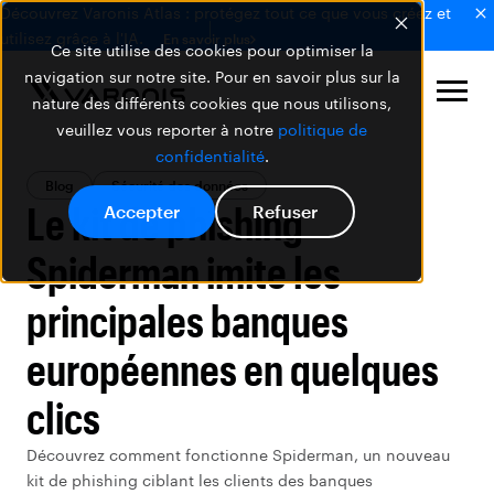
Découvrez Varonis Atlas : protégez tout ce que vous créez et
utilisez grâce à l'IA.
En savoir plus
Ce site utilise des cookies pour optimiser la
navigation sur notre site. Pour en savoir plus sur la
nature des différents cookies que nous utilisons,
veuillez vous reporter à notre
politique de
confidentialité
.
Blog
Sécurité des données
Le kit de phishing
Accepter
Refuser
Spiderman imite les
principales banques
européennes en quelques
clics
Découvrez comment fonctionne Spiderman, un nouveau
kit de phishing ciblant les clients des banques