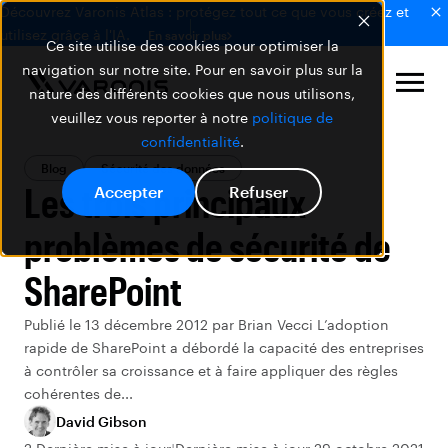
Découvrez Varonis Atlas : protégez tout ce que vous créez et
utilisez grâce à l'IA.
En savoir plus
Ce site utilise des cookies pour optimiser la
navigation sur notre site. Pour en savoir plus sur la
nature des différents cookies que nous utilisons,
veuillez vous reporter à notre
politique de
confidentialité
.
Blog
Sécurité des données
Les trois principaux
Accepter
Refuser
problèmes de sécurité de
SharePoint
Publié le 13 décembre 2012 par Brian Vecci L’adoption
rapide de SharePoint a débordé la capacité des entreprises
à contrôler sa croissance et à faire appliquer des règles
cohérentes de...
David Gibson