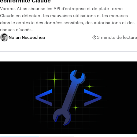
conformité Claude
Varonis Atlas sécurise les API d’entreprise et de plate-forme
Claude en détectant les mauvaises utilisations et les menaces
dans le contexte des données sensibles, des autorisations et des
risques d’accès.
Nolan Necoechea
3 minute de lecture