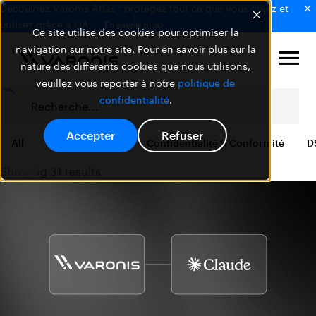
Découvrez Varonis Atlas : protégez tout ce que vous créez et
utilisez grâce à l'IA.
En savoir plus
Ce site utilise des cookies pour optimiser la
navigation sur notre site. Pour en savoir plus sur la
nature des différents cookies que nous utilisons,
veuillez vous reporter à notre
politique de
confidentialité
.
Accepter
Refuser
All
Active Directory
Confidentialité & Conformité
D
Showing 31 results