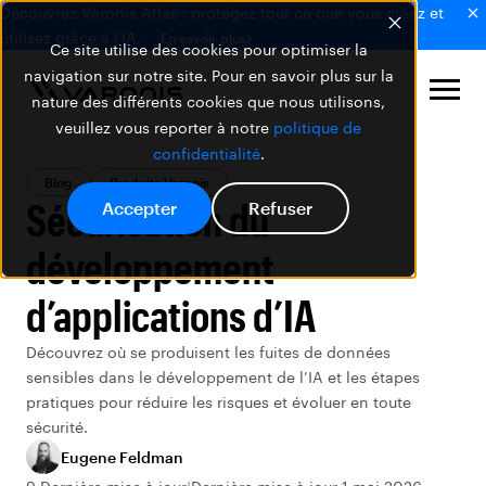
Découvrez Varonis Atlas : protégez tout ce que vous créez et
utilisez grâce à l'IA.
En savoir plus
Ce site utilise des cookies pour optimiser la
navigation sur notre site. Pour en savoir plus sur la
nature des différents cookies que nous utilisons,
veuillez vous reporter à notre
politique de
confidentialité
.
Blog
Produits Varonis
Sécurisation du
Accepter
Refuser
développement
d’applications d’IA
Découvrez où se produisent les fuites de données
sensibles dans le développement de l’IA et les étapes
pratiques pour réduire les risques et évoluer en toute
sécurité.
Eugene Feldman