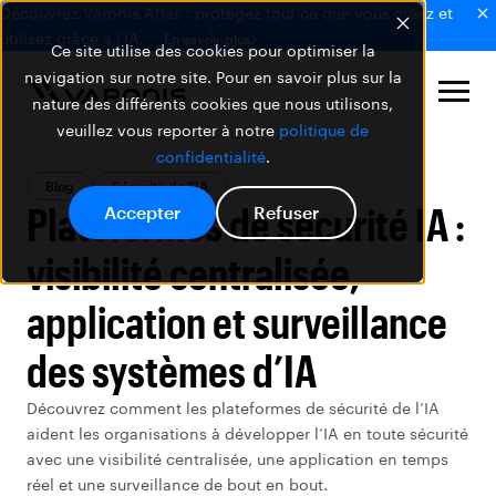
Découvrez Varonis Atlas : protégez tout ce que vous créez et
utilisez grâce à l'IA.
En savoir plus
Ce site utilise des cookies pour optimiser la
navigation sur notre site. Pour en savoir plus sur la
nature des différents cookies que nous utilisons,
veuillez vous reporter à notre
politique de
confidentialité
.
Blog
Sécurité de l’IA
Plateformes de sécurité IA :
Accepter
Refuser
visibilité centralisée,
application et surveillance
des systèmes d’IA
Découvrez comment les plateformes de sécurité de l’IA
aident les organisations à développer l’IA en toute sécurité
avec une visibilité centralisée, une application en temps
réel et une surveillance de bout en bout.