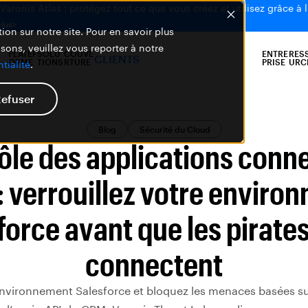
aronis Atlas : protégez tout ce que vous créez et utilisez grâce à l
plus
ion sur notre site. Pour en savoir plus
isons, veuillez vous reporter à notre
PLATEF
SOLU
COUVE
ENTRE
RES
CLIENTS
ORME
TIONS
RTURE
PRISE
URC
tialité
.
efuser
Blog
Sécurité du Cloud
ôle des applications conn
: verrouillez votre enviro
force avant que les pirates
connectent
environnement Salesforce et bloquez les menaces basées s