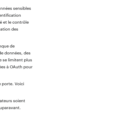
onnées sensibles
entification
é et le contrôle
gation des
nque de
 de données, des
 se limitent plus
ctées à OAuth pour
porte. Voici
ateurs soient
auparavant.