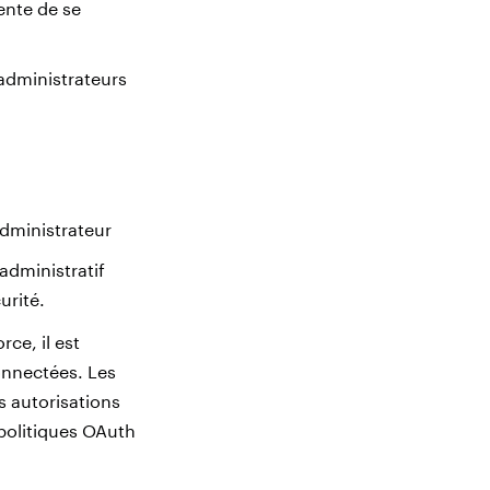
ente de se
 administrateurs
administrateur
administratif
urité.
ce, il est
onnectées. Les
s autorisations
 politiques OAuth