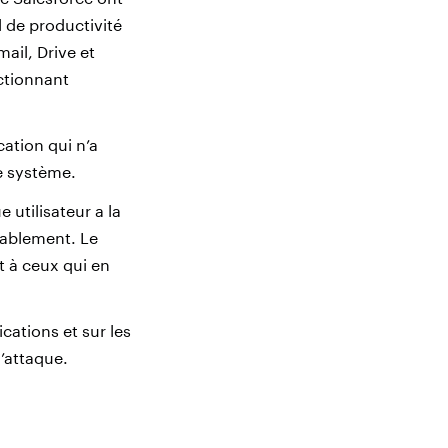
l de productivité
ail, Drive et
nctionnant
cation qui n’a
le système.
 utilisateur a la
érablement. Le
t à ceux qui en
cations et sur les
d’attaque.