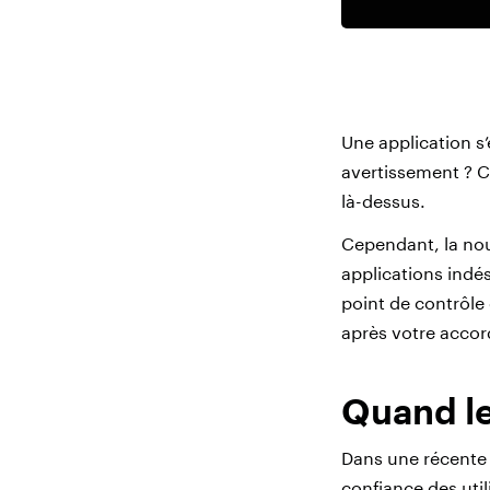
Une application s’
avertissement ? C
là-dessus.
Cependant, la nou
applications indé
point de contrôle
après votre accor
Quand le
Dans une récent
confiance des util