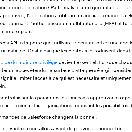
iser une application OAuth malveillante qui imitait un outi
s approuvée, l’application a obtenu un accès permanent à Gm
 contournant l’authentification multifactorielle (MFA) et fo
n arrière-plan.
cès API, n’importe quel utilisateur peut autoriser une appli
 ni installée. C’est ainsi que les pirates s’introduisent dans 
ncipe du moindre privilège
devient essentiel. Lorsque chaque
rder un accès étendu, la surface d’attaque s’élargit consid
signifie limiter l’accès à ce qui est nécessaire et uniquemen
in.
contrôles sur les personnes autorisées à approuver les appli
 ces dernières, les organisations réduisent les possibilités 
mmandes de Salesforce changent la donne :
s doivent être installées avant de pouvoir se connecter