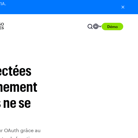
'IA.
SO
Démo
ES
ectées
nnement
 ne se
ur OAuth grâce au