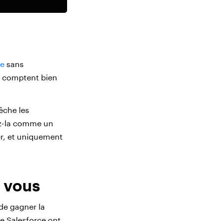
ce
sans
es comptent bien
êche les
ez-la comme un
er, et uniquement
 vous
 de gagner la
de Salesforce ont