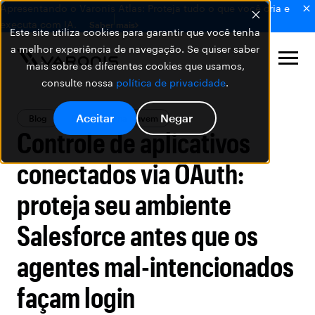
Apresentando o Varonis Atlas: Proteja tudo o que você cria e
executa com IA.
Saber mais
Este site utiliza cookies para garantir que você tenha
a melhor experiência de navegação. Se quiser saber
mais sobre os diferentes cookies que usamos,
consulte nossa
política de privacidade
.
Aceitar
Negar
Blog
Segurança na Nuvem
Controle de aplicativos
conectados via OAuth:
proteja seu ambiente
Salesforce antes que os
agentes mal-intencionados
façam login