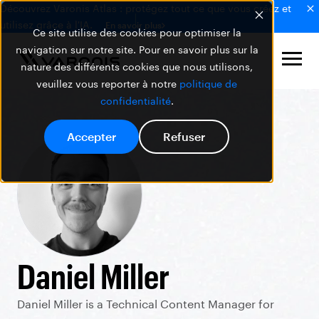
Découvrez Varonis Atlas : protégez tout ce que vous créez et
utilisez grâce à l'IA.
En savoir plus
Ce site utilise des cookies pour optimiser la
navigation sur notre site. Pour en savoir plus sur la
nature des différents cookies que nous utilisons,
veuillez vous reporter à notre
politique de
confidentialité
.
Accepter
Refuser
Daniel Miller
Daniel Miller is a Technical Content Manager for