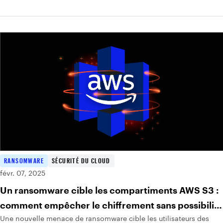
RANSOMWARE
SÉCURITÉ DU CLOUD
févr. 07, 2025
Un ransomware cible les compartiments AWS S3 :
comment empêcher le chiffrement sans possibilité
Une nouvelle menace de ransomware cible les utilisateurs des
de récupération.