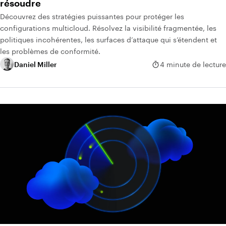
résoudre
Découvrez des stratégies puissantes pour protéger les
configurations multicloud. Résolvez la visibilité fragmentée, les
politiques incohérentes, les surfaces d’attaque qui s’étendent et
les problèmes de conformité.
Daniel Miller
4 minute de lecture