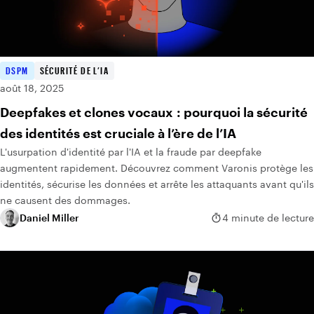
DSPM
SÉCURITÉ DE L’IA
août 18, 2025
Deepfakes et clones vocaux : pourquoi la sécurité
des identités est cruciale à l’ère de l’IA
L'usurpation d'identité par l'IA et la fraude par deepfake
augmentent rapidement. Découvrez comment Varonis protège les
identités, sécurise les données et arrête les attaquants avant qu'ils
ne causent des dommages.
Daniel Miller
4 minute de lecture