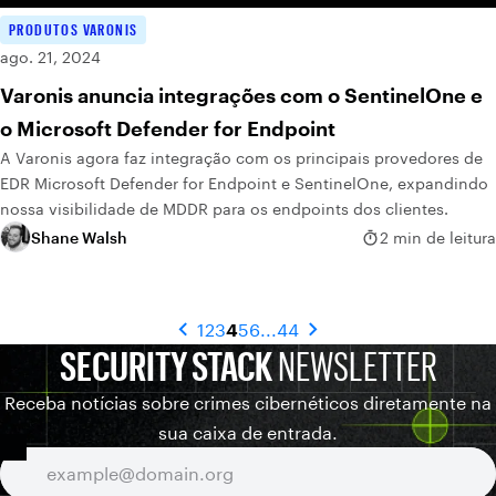
PRODUTOS VARONIS
ago. 21, 2024
Varonis anuncia integrações com o SentinelOne e
o Microsoft Defender for Endpoint
A Varonis agora faz integração com os principais provedores de
EDR Microsoft Defender for Endpoint e SentinelOne, expandindo
nossa visibilidade de MDDR para os endpoints dos clientes.
Shane Walsh
2 min de leitura
1
2
3
4
5
6
...
44
SECURITY STACK
NEWSLETTER
Receba notícias sobre crimes cibernéticos diretamente na
sua caixa de entrada.