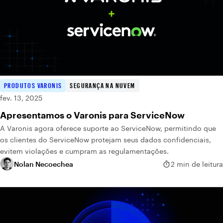
PRODUTOS VARONIS
SEGURANÇA NA NUVEM
fev. 13, 2025
Apresentamos o Varonis para ServiceNow
A Varonis agora oferece suporte ao ServiceNow, permitindo que
os clientes do ServiceNow protejam seus dados confidenciais,
evitem violações e cumpram as regulamentações.
Nolan Necoechea
2 min de leitura