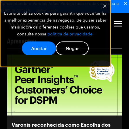
Apresentando o Varonis Atlas: Proteja tudo o que você cria e
executa com IA.
Saber mais
Este site utiliza cookies para garantir que você tenha
a melhor experiência de navegação. Se quiser saber
mais sobre os diferentes cookies que usamos,
consulte nossa
política de privacidade
.
Apresentou
Aceitar
Negar
Varonis reconhecida como Escolha dos