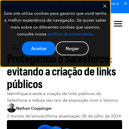
Apresentando o Varonis Atlas: Proteja tudo o que você cria e
executa com IA.
Saber mais
Este site utiliza cookies para garantir que você tenha
a melhor experiência de navegação. Se quiser saber
mais sobre os diferentes cookies que usamos,
consulte nossa
política de privacidade
.
Aceitar
Negar
Blog
Produtos Varonis
Protegendo o Salesforce:
evitando a criação de links
públicos
Identifique e evite a criação de links públicos do
Salesforce e reduza seu raio de exposição com a Varonis.
Nathan Coppinger
2 minuto de leitura
Ultima atualização 26 de julho de 2024