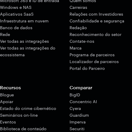
Microsoft 365 e ID de entrada
Quem somos
Windows e NAS
Carreiras
Aplicativos SaaS
Relações com Investidores
Infraestrutura em nuvem
Confiabilidade e segurança
Banco de dados
Redação
Rede
Reconhecimento do setor
Ver todas as integrações
Contate-nos
Ver todas as integrações do
Marca
ecossistema
Programa de parceiros
Localizador de parceiros
Portal do Parceiro
Recursos
Comparar
Blogue
BigID
Apoiar
Concentric AI
Estado do crime cibernético
Cyera
Seminários on-line
Guardium
Eventos
Imperva
Biblioteca de conteúdo
Securiti