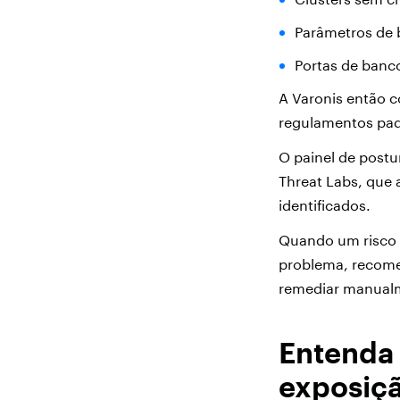
Parâmetros de 
Portas de banc
A Varonis então 
regulamentos padr
O painel de postu
Threat Labs, que 
identificados.
Quando um risco d
problema, recome
remediar manualme
Entenda 
exposiç