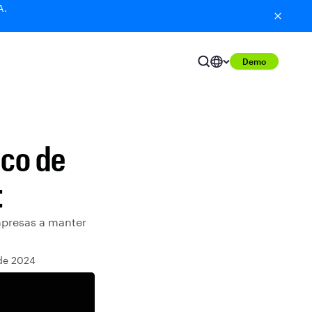
A.
Demo
nco de
t
mpresas a manter
 de 2024