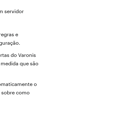
m servidor
regras e
figuração.
rtas do Varonis
à medida que são
tomaticamente o
s sobre como