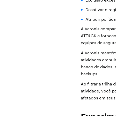
Desativar o reg
Atribuir políti
A Varonis compara
ATT&CK e fornece 
equipes de segura
A Varonis mantém 
atividades granul
banco de dados, m
backups.
Ao filtrar a trilh
atividade, você p
afetados em seus