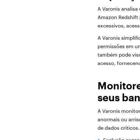
A Varonis analisa
Amazon Redshift p
excessivos, acess
A Varonis simplif
permissões em um 
também pode visua
acesso, fornecen
Monitore
seus ban
A Varonis monito
anormais ou arri
de dados críticos
Exclusão exces