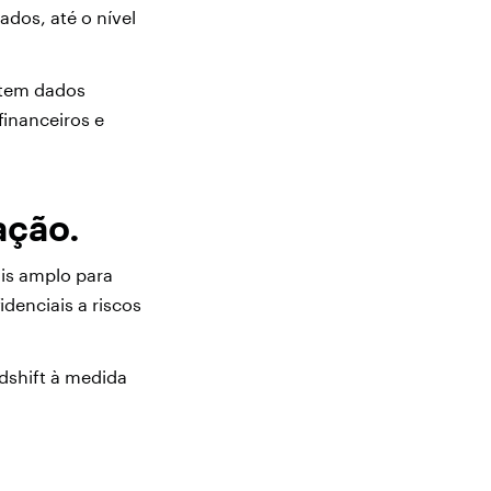
ados, até o nível
 tem dados
financeiros e
ação.
is amplo para
denciais a riscos
dshift à medida