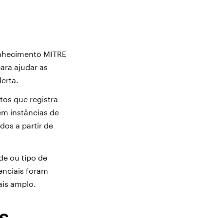
conhecimento MITRE
ara ajudar as
lerta.
tos que registra
em instâncias de
os a partir de
ade ou tipo de
enciais foram
ais amplo.