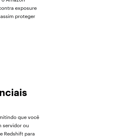
contra exposure
 assim proteger
s
nciais
mitindo que você
m servidor ou
e Redshift para