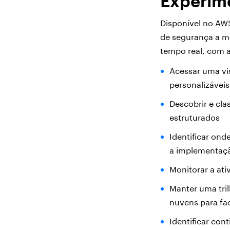
Experime
Disponível no AWS
de segurança a m
tempo real, com 
Acessar uma vi
personalizávei
Descobrir e cla
estruturados
Identificar ond
a implementaçã
Monitorar a at
Manter uma tril
nuvens para fac
Identificar con