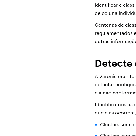
identificar e clas
de coluna individu
Centenas de clas
regulamentados e o
outras informaçõe
Detecte 
A Varonis monito
detectar configur
e à não conform
Identificamos as 
que elas ocorrem
Clusters sem lo
Clusters sem cr