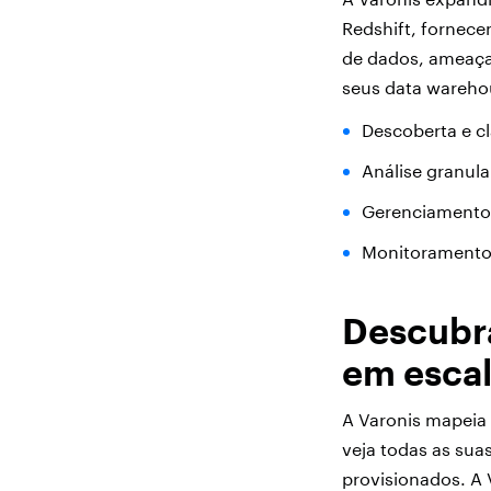
Redshift, fornec
de dados, ameaça
seus data wareho
Descoberta e cl
Análise granul
Gerenciamento 
Monitoramento 
Descubra
em escal
A Varonis mapeia
veja todas as sua
provisionados. A 