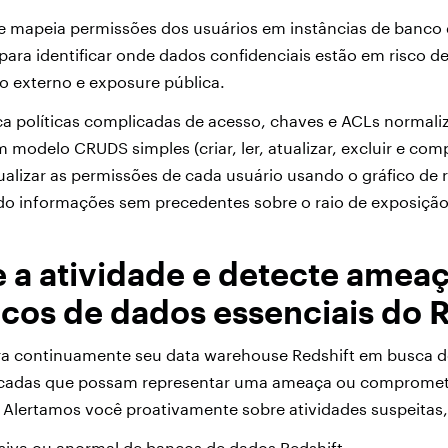
 e mapeia permissões dos usuários em instâncias de banco
ara identificar onde dados confidenciais estão em risco dev
o externo e exposure pública.
ica políticas complicadas de acesso, chaves e ACLs normali
modelo CRUDS simples (criar, ler, atualizar, excluir e comp
lizar as permissões de cada usuário usando o gráfico de r
do informações sem precedentes sobre o raio de exposiçã
 a atividade e detecte ameaç
cos de dados essenciais do R
ra continuamente seu data warehouse Redshift em busca d
scadas que possam representar uma ameaça ou compromet
. Alertamos você proativamente sobre atividades suspeita
siva ou anormal de bancos de dados Redshift