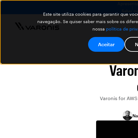
Apresenta
Saber ma
Este site utiliza cookies para garantir que v
navegação. Se quiser saber mais sobre os difer
nossa
política de pri
Aceitar
N
Varon
Varonis for AWS
Na