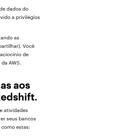
 de dados do
ido a privilégios
zando as
artilhar). Você
aciocínio de
o da AWS.
as aos
edshift.
e atividades
er seus bancos
s, como estas: