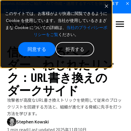
Varonis Atlasのご紹介：AIで作成・運用するすべてを保護します
詳しくはこちら
このサイトでは、お客様がより快適に閲覧できるように
Cookie を使用しています。当社が使用しているさまざ
まな Cookie についての詳細は、
当社のプライバシーポ
リシーをご覧
ください。
信頼できるベン
同意する
拒否する
ダー、ねじれたリン
ク：URL書き換えの
ダークサイド
攻撃者が高度なURL書き換えトリックを使用して従来のブロッ
クリストを回避する方法と、組織が進化する脅威に先手を打つ
方法を学びます。
Stephen Kowski
1 min read
Last updated 2025年11月10日