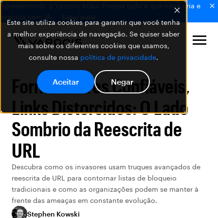
Apresentando o Varonis Atlas: Proteja tudo o que você cria e
executa com IA.
Saber mais
Este site utiliza cookies para garantir que você tenha
a melhor experiência de navegação. Se quiser saber
mais sobre os diferentes cookies que usamos,
consulte nossa
política de privacidade
.
Fornecedores Confiáveis,
Aceitar
Negar
Links Distorcidos: O Lado
Sombrio da Reescrita de
URL
Descubra como os invasores usam truques avançados de
reescrita de URL para contornar listas de bloqueio
tradicionais e como as organizações podem se manter à
frente das ameaças em constante evolução.
Stephen Kowski