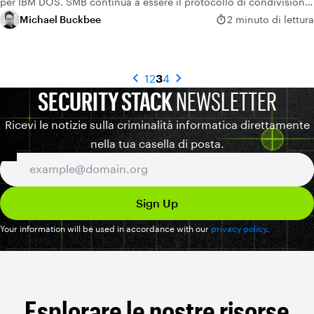
per IBM DOS. SMB continua a essere il protocollo di condivisione
di file di rete standard de facto attualmente in uso.
Michael Buckbee
2 minuto di lettura
1
2
3
4
SECURITY STACK
NEWSLETTER
Ricevi le notizie sulla criminalità informatica direttamente
nella tua casella di posta.
Your information will be used in accordance with our
privacy policy
.
Esplorare le nostre risorse