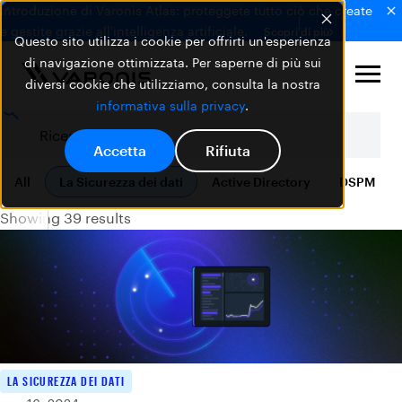
Introduzione di Varonis Atlas: proteggete tutto ciò che create
e gestite grazie all'intelligenza artificiale.
Scopri di più
Questo sito utilizza i cookie per offrirti un'esperienza
di navigazione ottimizzata. Per saperne di più sui
diversi cookie che utilizziamo, consulta la nostra
informativa sulla privacy
.
Accetta
Rifiuta
All
La Sicurezza dei dati
Active Directory
DSPM
Showing 39 results
LA SICUREZZA DEI DATI