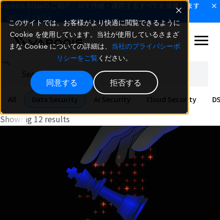
Varonis Atlasのご紹介：AIで作成・運用するすべてを保護します
詳しくはこちら
このサイトでは、お客様がより快適に閲覧できるように
Cookie を使用しています。当社が使用しているさまざ
まな Cookie についての詳細は、
当社のプライバシーポ
リシーをご覧
ください。
同意する
拒否する
All
Data Security
AI Security
Cloud Security
D
Showing 12 results