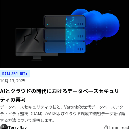
DATA SECURITY
10月 13, 2025
AIとクラウドの時代におけるデータベースセキュリ
ティの再考
データベースセキュリティの柱と、Varonis次世代データベースアク
ティビティ監視（DAM）がAIおよびクラウド環境で機密データを保護
する方法について説明します。
Terry Ray
1 min read