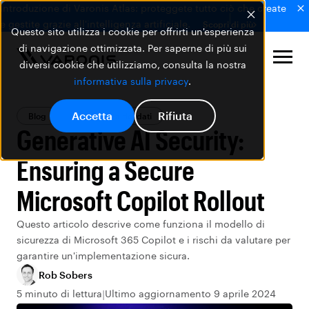
Introduzione di Varonis Atlas: proteggete tutto ciò che create
e gestite grazie all'intelligenza artificiale.
Scopri di più
Questo sito utilizza i cookie per offrirti un'esperienza
di navigazione ottimizzata. Per saperne di più sui
diversi cookie che utilizziamo, consulta la nostra
informativa sulla privacy
.
Accetta
Rifiuta
Blog
La Sicurezza dei dati
Generative AI Security:
Ensuring a Secure
Microsoft Copilot Rollout
Questo articolo descrive come funziona il modello di
sicurezza di Microsoft 365 Copilot e i rischi da valutare per
garantire un'implementazione sicura.
Rob Sobers
5 minuto di lettura
Ultimo aggiornamento 9 aprile 2024