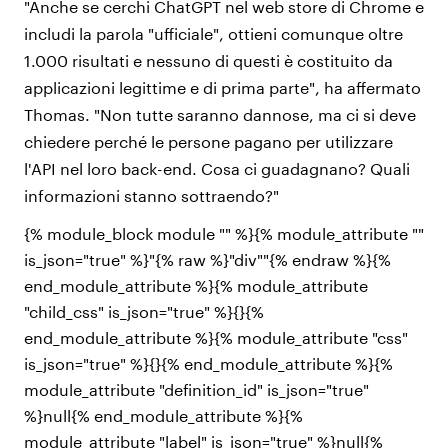
"Anche se cerchi ChatGPT nel web store di Chrome e
includi la parola "ufficiale", ottieni comunque oltre
1.000 risultati e nessuno di questi è costituito da
applicazioni legittime e di prima parte", ha affermato
Thomas. "Non tutte saranno dannose, ma ci si deve
chiedere perché le persone pagano per utilizzare
l'API nel loro back-end. Cosa ci guadagnano? Quali
informazioni stanno sottraendo?"
{% module_block module "" %}{% module_attribute ""
is_json="true" %}"{% raw %}"div""{% endraw %}{%
end_module_attribute %}{% module_attribute
"child_css" is_json="true" %}{}{%
end_module_attribute %}{% module_attribute "css"
is_json="true" %}{}{% end_module_attribute %}{%
module_attribute "definition_id" is_json="true"
%}null{% end_module_attribute %}{%
module_attribute "label" is_json="true" %}null{%