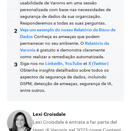
usabilidade de Varonis em uma sessão
personalizada com base nas necessidades de
segurança de dados da sua organização.
Responderemos a todas as suas perguntas.
Veja um exemplo do nosso Relatório de Risco de
2
Dados
Conheça as ameaças que podem
permanecer no seu ambiente. O
Relatório da
Varonis
é gratuito e demonstra claramente
como realizar a remediação automatizada.
Siga-nos no
LinkedIn
,
YouTube
et
X (Twitter)
3
Obtenha insights detalhados sobre todos os
aspectos da segurança de dados, incluindo
DSPM, detecção de ameaças, segurança de IA,
entre outros.
Lexi Croisdale
Lexi Croisdale è entrata a far parte del
team di Varonis nel 2023 come Content