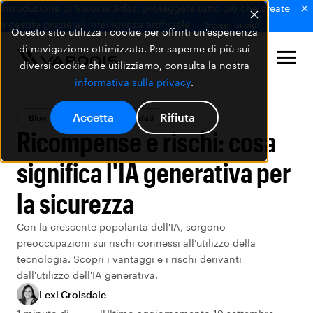
Introduzione di Varonis Atlas: proteggete tutto ciò che create
e gestite grazie all'intelligenza artificiale.
Scopri di più
Questo sito utilizza i cookie per offrirti un'esperienza
di navigazione ottimizzata. Per saperne di più sui
diversi cookie che utilizziamo, consulta la nostra
informativa sulla privacy
.
Accetta
Rifiuta
Blog
La Sicurezza dei dati
Ricompense e rischi: cosa
significa l'IA generativa per
la sicurezza
Con la crescente popolarità dell'IA, sorgono
preoccupazioni sui rischi connessi all’utilizzo della
tecnologia. Scopri i vantaggi e i rischi derivanti
dall'utilizzo dell'IA generativa.
Lexi Croisdale