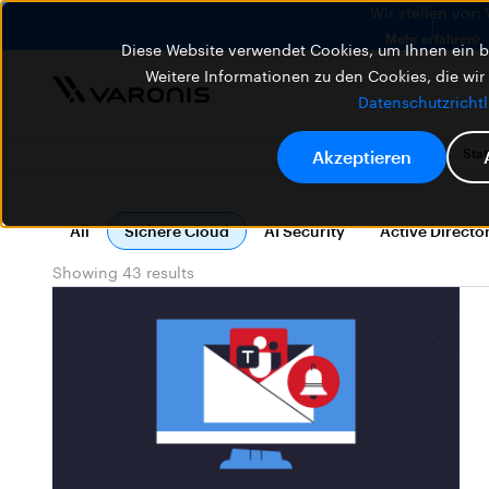
Wir stellen vor:
Mehr erfahren
Diese Website verwendet Cookies, um Ihnen ein be
Weitere Informationen zu den Cookies, die wir
Datenschutzrichtl
Blog
Stat
Akzeptieren
All
Sichere Cloud
AI Security
Active Directo
Showing 43 results