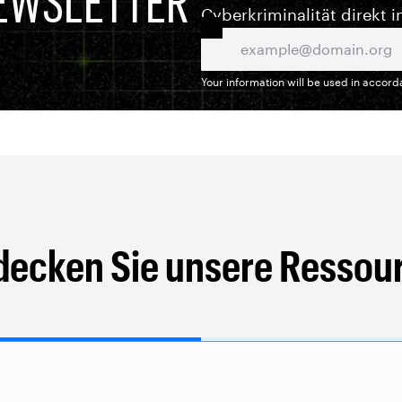
EWSLETTER
Cyberkriminalität direkt i
Your information will be used in accor
decken Sie unsere Ressou