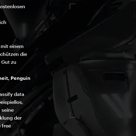
kostenlosen
ich
e mit einem
schützen die
s Gut zu
heit, Penguin
assify data
eispiellos,
 seine
cklung der
 free