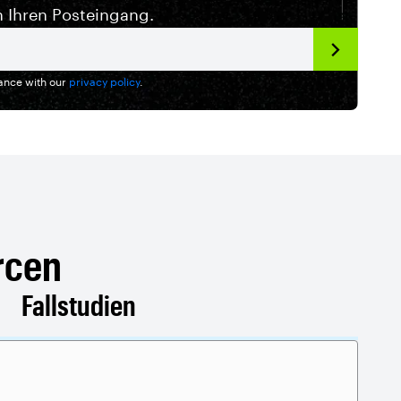
n Ihren Posteingang.
dance with our
privacy policy
.
rcen
Fallstudien