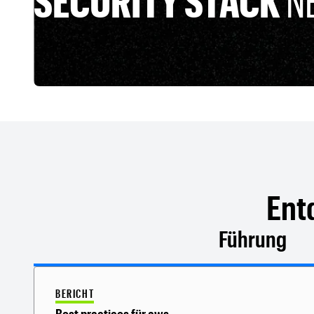
SECURITY STACK
N
Ent
Führung
BERICHT
Best practices für aws