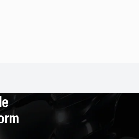
de
form