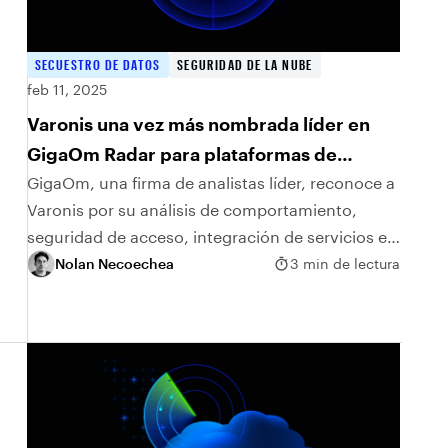
SECUESTRO DE DATOS
SEGURIDAD DE LA NUBE
feb 11, 2025
Varonis una vez más nombrada líder en
GigaOm Radar para plataformas de
seguridad de datos
GigaOm, una firma de analistas líder, reconoce a
Varonis por su análisis de comportamiento,
seguridad de acceso, integración de servicios e
innovación continua en IA y automatización.
Nolan Necoechea
3 min de lectura