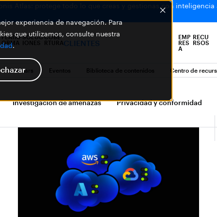
is Atlas: protege todo lo que creas y gestionas con inteligencia ar
 mejor experiencia de navegación. Para
ies que utilizamos, consulte nuestra
PLATAF
SOLUC
COBE
EMP
RECU
CLIENTES
ORMA
IONES
RTURA
RES
RSOS
idad
.
A
chazar
Webinars
Eventos
Biblioteca de contenidos
Centro de recur
Investigación de amenazas
Privacidad y conformidad