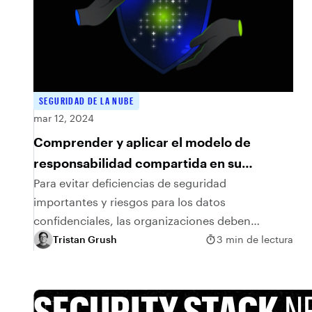
SEGURIDAD DE LA NUBE
mar 12, 2024
Comprender y aplicar el modelo de
responsabilidad compartida en su
organización
Para evitar deficiencias de seguridad
importantes y riesgos para los datos
confidenciales, las organizaciones deben
comprender el modelo de responsabilidad
Tristan Grush
3 min de lectura
compartida que utilizan muchos proveedores de
SaaS.
SECURITY STACK
N