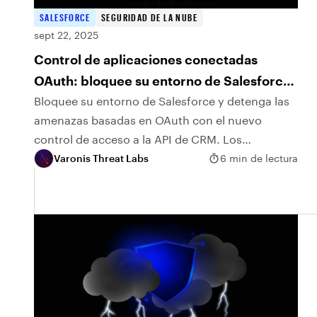
SALESFORCE
SEGURIDAD DE LA NUBE
sept 22, 2025
Control de aplicaciones conectadas
OAuth: bloquee su entorno de Salesforce
antes de que los atacantes inicien sesión
Bloquee su entorno de Salesforce y detenga las
amenazas basadas en OAuth con el nuevo
control de acceso a la API de CRM. Los
laboratorios de amenazas de Varonis explican
Varonis Threat Labs
6 min de lectura
cómo funciona y por qué es importante.