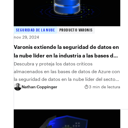
SEGURIDAD DE LA NUBE
PRODUCTO VARONIS
nov 29, 2024
Varonis extiende la seguridad de datos en
la nube líder en la industria a las bases de
datos de Azure
Descubra y proteja los datos críticos
almacenados en las bases de datos de Azure con
la seguridad de datos en la nube líder del sector
de Varonis.
Nathan Coppinger
3 min de lectura