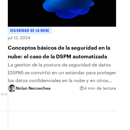
SEGURIDAD DE LA NUBE
jul 12, 2024
Conceptos básicos de la seguridad en la
nube: el caso de la DSPM automatizada
La gestión de la postura de seguridad de datos
(DSPM) se convirtió en un estándar para proteger
los datos confidenciales en la nube y en otros
entornos. Sin embargo, la automatización es
Nolan Necoechea
4 min de lectura
fundamental para la DSPM. La automatización es
un aspecto fundamental para superar los
desafíos que plantea proteger los datos en la
nube.