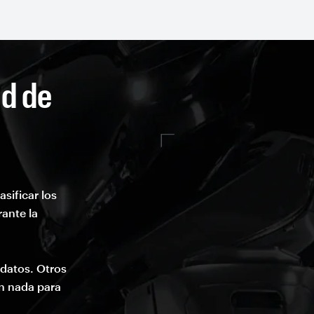
ad de
sificar los
rante la
 datos. Otros
en nada para