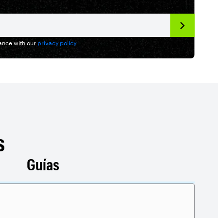
dance with our
privacy policy
.
s
Guías