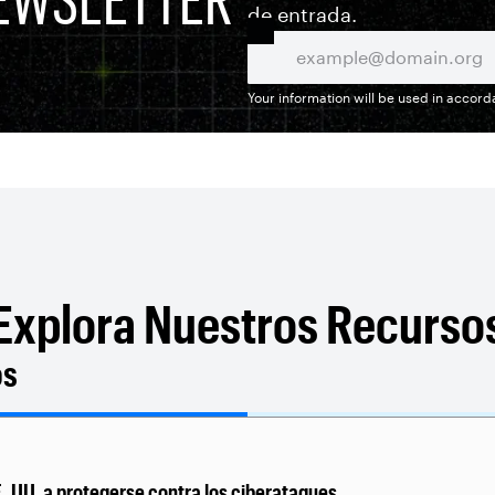
de entrada.
Your information will be used in accor
Explora Nuestros Recurso
os
E. UU. a protegerse contra los ciberataques