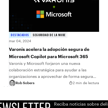
DESTACADOS
SEGURIDAD DE LA NUBE
mar 04, 2024
Varonis acelera la adopción segura de
Microsoft Copilot para Microsoft 365
Varonis y Microsoft forjaron una nueva
colaboración estratégica para ayudar a las
organizaciones a aprovechar de forma segura
una de las herramientas de productividad más
Rob Sobers
2 min de lectura
poderosas del planeta: Microsoft Copilot para
Microsoft 365.
EWSLETTER
Reciba noticias sobre del