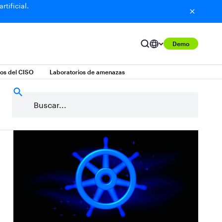
tificial.
Demo
sos del CISO
Laboratorios de amenazas
Salesforce
Secuestro de datos
Seguridad de IA
produ