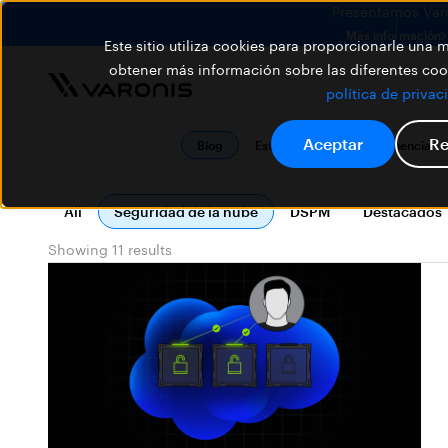
Presentamos Varon
Más información
Este sitio utiliza cookies para proporcionarle una
obtener más información sobre las diferentes cook
política de privac
Aceptar
Re
Blog
Estado de la ciberdelincuencia
All
Seguridad de la nube
DSPM
Destacados
Showing 11 results