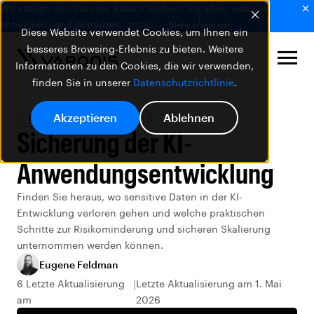
Wir stellen vor: Varonis Atlas – Sichern Sie alles, was Sie
entwickeln und betreiben, mit KI.
Mehr erfahren
Diese Website verwendet Cookies, um Ihnen ein
besseres Browsing-Erlebnis zu bieten. Weitere
Informationen zu den Cookies, die wir verwenden,
finden Sie in unserer
Datenschutzrichtlinie
.
Akzeptieren
Ablehnen
Blog
Varonis Produkte
Sicherung der KI-
Anwendungsentwicklung
Finden Sie heraus, wo sensitive Daten in der KI-
Entwicklung verloren gehen und welche praktischen
Schritte zur Risikominderung und sicheren Skalierung
unternommen werden können.
Eugene Feldman
6 Letzte Aktualisierung
Letzte Aktualisierung am 1. Mai
am
2026