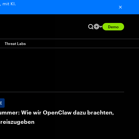
 mit KI.
Demo
Threat Labs
E
Hummer: Wie wir OpenClaw dazu brachten,
preiszugeben