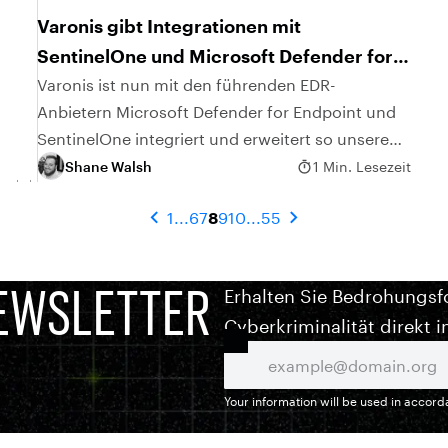
Varonis gibt Integrationen mit
SentinelOne und Microsoft Defender for
Endpoint an
Varonis ist nun mit den führenden EDR-
Anbietern Microsoft Defender for Endpoint und
SentinelOne integriert und erweitert so unsere
MDDR-Sichtbarkeit auf die Endpoints der
Shane Walsh
1 Min. Lesezeit
Kunden.
1
...
6
7
8
9
10
...
55
EWSLETTER
Erhalten Sie Bedrohungsf
Cyberkriminalität direkt i
Your information will be used in accor