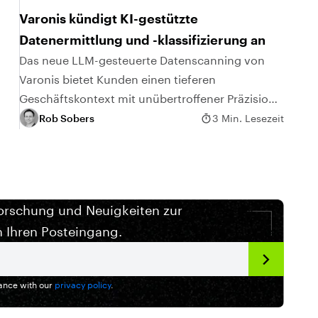
Varonis kündigt KI-gestützte
Datenermittlung und -klassifizierung an
Das neue LLM-gesteuerte Datenscanning von
Varonis bietet Kunden einen tieferen
Geschäftskontext mit unübertroffener Präzision
und Skalierbarkeit.
Rob Sobers
3 Min. Lesezeit
orschung und Neuigkeiten zur
n Ihren Posteingang.
dance with our
privacy policy
.