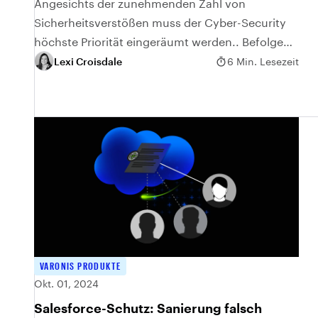
proaktiv
Angesichts der zunehmenden Zahl von
Sicherheitsverstößen muss der Cyber-Security
höchste Priorität eingeräumt werden.. Befolgen
Sie diese präventiven Tipps zur Cyber-Security,
Lexi Croisdale
6 Min. Lesezeit
um die Sicherheitspraktiken zu verbessern.
VARONIS PRODUKTE
Okt. 01, 2024
Salesforce-Schutz: Sanierung falsch