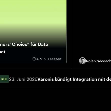
mers’ Choice“ für Data
net
4 Min. Lesezeit
Nolan Necoec
 Folge als „Customers’ Choice“
3. Juni 2026
Varonis kündigt Integration mit der Cl