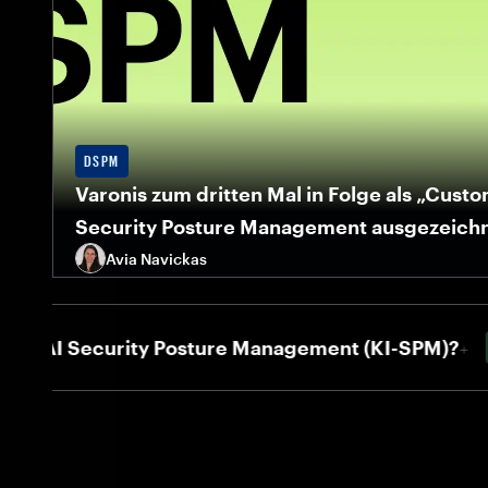
DSPM
Varonis zum dritten Mal in Folge als „Custo
Security Posture Management ausgezeich
Avia Navickas
Varonis ist der einzige Anbieter, der drei Jahre in
ausgezeichnet wurde.
AI Security Posture Management (KI-SPM)?
2
NEU