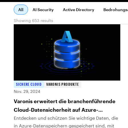
All
AI Security
Active Directory
Bedrohungs
Showing 653 results
SICHERE CLOUD
VARONIS PRODUKTE
Nov. 29, 2024
Varonis erweitert die branchenführende
Cloud-Datensicherheit auf Azure-
Datenbanken
Entdecken und schützen Sie wichtige Daten, die
in Azure-Datenspeichern gespeichert sind, mit