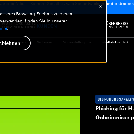
 Varonis Atlas – Sichern Sie alles, was Sie entwickeln und betreiben,
sseres Browsing-Erlebnis zu bieten.
 verwenden, finden Sie in unserer
PLATT
LÖSU
ABDEC
ÜBER
RESSO
KUNDEN
FORM
NGEN
KUNG
UNS
URCEN
inie
.
e of Cybercrime
Webinare
Veranstaltungen
Inhaltsbibliothek
Ablehnen
BEDROHUNGSANALYS
Phishing für 
Geheimnisse 