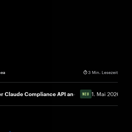
hea
3 Min. Lesezeit
aude Compliance API an
1. Mai 2026
KI-Sicherh
NEU