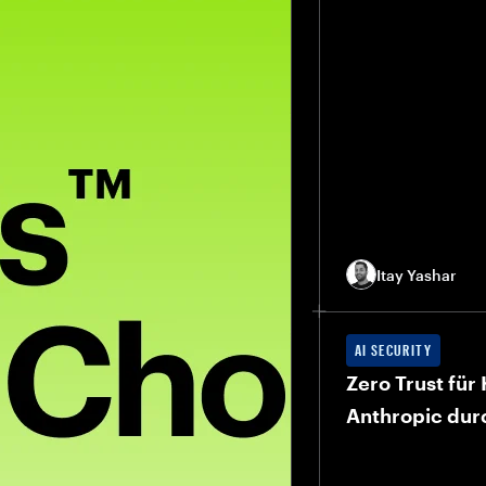
Itay Yashar
AI SECURITY
Zero Trust fü
Anthropic dur