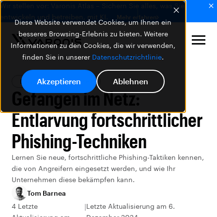
Wir stellen vor: Varonis Atlas – Sichern Sie alles, was Sie
entwickeln und betreiben, mit KI.
Mehr erfahren
Diese Website verwendet Cookies, um Ihnen ein
besseres Browsing-Erlebnis zu bieten. Weitere
Informationen zu den Cookies, die wir verwenden,
finden Sie in unserer
Datenschutzrichtlinie
.
Akzeptieren
Ablehnen
Blog
Datensicherheit
Gefangen im Netz:
Entlarvung fortschrittlicher
Phishing-Techniken
Lernen Sie neue, fortschrittliche Phishing-Taktiken kennen,
die von Angreifern eingesetzt werden, und wie Ihr
Unternehmen diese bekämpfen kann.
Tom Barnea
4 Letzte
Letzte Aktualisierung am 6.