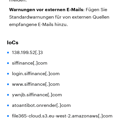
Warnungen vor externen E-Mails
: Fügen Sie
Standardwarnungen für von externen Quellen
empfangene E-Mails hinzu.
IoCs
138.199.52[.]3
siffinance[.]com
login.siffinance[.]com
www.siffinance[.]com
ywnjb.siffinance[.]com
atoantibot.onrender[.]com
file365-cloud.s3.eu-west-2.amazonaws[.]com