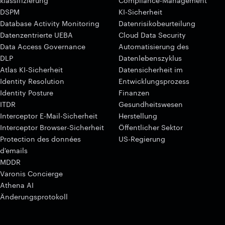
klassifizierung
Compliance-Management
DSPM
KI-Sicherheit
Database Activity Monitoring
Datenrisikobeurteilung
Datenzentrierte UEBA
Cloud Data Security
Data Access Governance
Automatisierung des
DLP
Datenlebenszyklus
Atlas KI-Sicherheit
Datensicherheit im
Identity Resolution
Entwicklungsprozess
Identity Posture
Finanzen
ITDR
Gesundheitswesen
Interceptor E-Mail-Sicherheit
Herstellung
Interceptor Browser-Sicherheit
Öffentlicher Sektor
Protection des données
US-Regierung
d'emails
MDDR
Varonis Concierge
Athena AI
Änderungsprotokoll