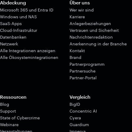
Abdeckung
Über uns
Microsoft 365 und Entra ID
Wer wir sind
Windows und NAS
Karriere
SaaS-Apps
Anlegerbeziehungen
Cloud-Infrastruktur
Vertrauen und Sicherheit
Datenbanken
Nachrichtenredaktion
Netzwerk
Anerkennung in der Branche
Alle Integrationen anzeigen
Kontakt
Alle Ökosystemintegrationen
Brand
Partnerprogramm
Partnersuche
Partner-Portal
Ressourcen
Vergleich
Blog
BigID
Support
Concentric AI
State of Cybercrime
Cyera
Webinare
Guardium
Veranstaltungen
Imperva