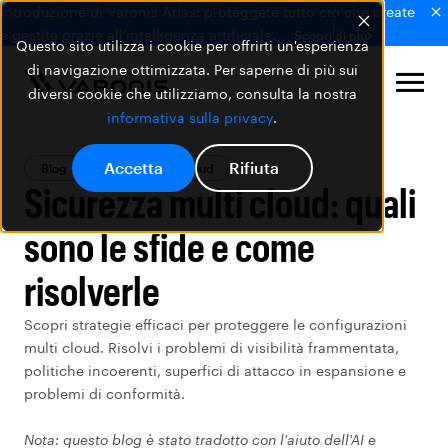
Introduzione di Varonis Atlas: proteggete tutto ciò che create
e gestite grazie all'intelligenza artificiale.
Scopri di più
Questo sito utilizza i cookie per offrirti un'esperienza
di navigazione ottimizzata. Per saperne di più sui
diversi cookie che utilizziamo, consulta la nostra
informativa sulla privacy
.
Accetta
Rifiuta
Blog
Sicurezza nel Cloud
Sicurezza multi cloud: quali
sono le sfide e come
risolverle
Scopri strategie efficaci per proteggere le configurazioni
multi cloud. Risolvi i problemi di visibilità frammentata,
politiche incoerenti, superfici di attacco in espansione e
problemi di conformità.
Nota: questo blog è stato tradotto con l'aiuto dell'AI e