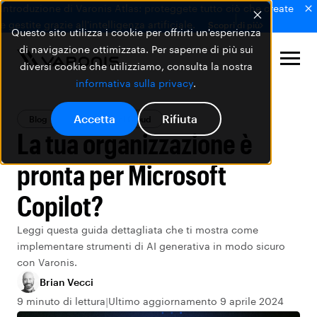
Introduzione di Varonis Atlas: proteggete tutto ciò che create
e gestite grazie all'intelligenza artificiale.
Scopri di più
Questo sito utilizza i cookie per offrirti un'esperienza
di navigazione ottimizzata. Per saperne di più sui
diversi cookie che utilizziamo, consulta la nostra
informativa sulla privacy
.
Accetta
Rifiuta
Blog
Sicurezza nel Cloud
La tua organizzazione è
pronta per Microsoft
Copilot?
Leggi questa guida dettagliata che ti mostra come
implementare strumenti di AI generativa in modo sicuro
con Varonis.
Brian Vecci
9 minuto di lettura
Ultimo aggiornamento 9 aprile 2024