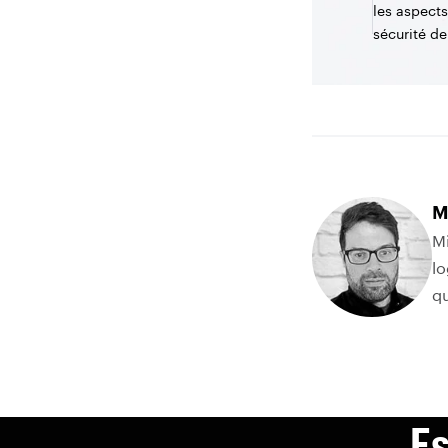
les aspect
sécurité de
M
Mi
lo
qu
Es