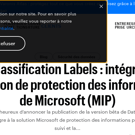
aronis Atlas : protégez tout ce que vous créez et utilisez grâce à l
plus
ion sur notre site. Pour en savoir plus
isons, veuillez vous reporter à notre
PLATEF
SOLU
COUVE
ENTRE
RES
CLIENTS
ORME
TIONS
RTURE
PRISE
URC
tialité
.
efuser
Blog
Sécurité des données
assification Labels : intég
tion de protection des info
de Microsoft (MIP)
ureux d’annoncer la publication de la version bêta de Data
tègre à la solution Microsoft de protection des informations p
suivi et la...