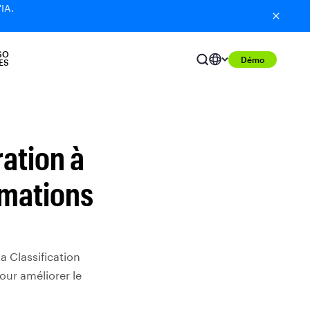
'IA.
SO
Démo
ES
ration à
rmations
 Classification
our améliorer le