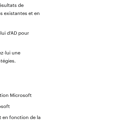
ésultats de
es existantes et en
elui d’AD pour
z-lui une
atégies.
ution Microsoft
osoft
 en fonction de la