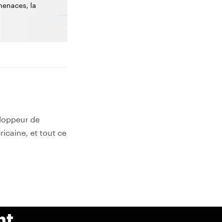
menaces, la
eloppeur de
ricaine, et tout ce
nt.