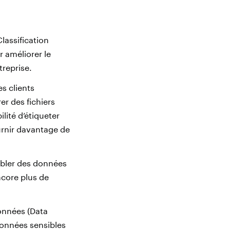
lassification
r améliorer le
treprise.
es clients
er des fichiers
lité d’étiqueter
urnir davantage de
cibler des données
ncore plus de
données (Data
onnées sensibles