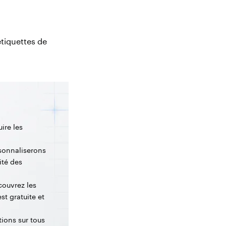
étiquettes de
ire les
sonnaliserons
ité des
couvrez les
st gratuite et
tions sur tous