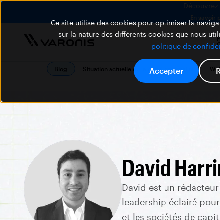
Découvrez V
En savoir 
Ce site utilise des cookies pour optimiser la navigat
sur la nature des différents cookies que nous util
P
politique de confiden
Blog
Situation actuelle de la cybercriminalité
Web
Accepter
R
David Harr
David est un rédacteur
leadership éclairé pour
et les sociétés de capit