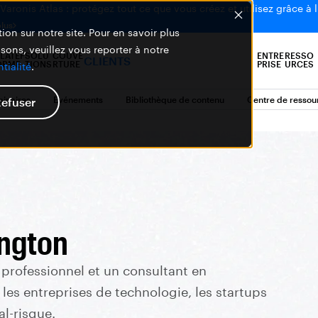
aronis Atlas : protégez tout ce que vous créez et utilisez grâce à l
plus
ion sur notre site. Pour en savoir plus
isons, veuillez vous reporter à notre
LATEF
SOLU
COUVE
ENTRE
RESSO
CLIENTS
ORME
TIONS
RTURE
PRISE
URCES
tialité
.
inaires
Événements
Bibliothèque de contenu
Centre de ressou
efuser
ington
 professionnel et un consultant en
 les entreprises de technologie, les startups
al-risque.