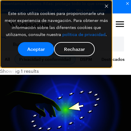
Presentamos Varonis Atlas: protege todo lo que creas y
gestionas con inteligencia artificial.
Más información
Este sitio utiliza cookies para proporcionarle una
mejor experiencia de navegación. Para obtener más
información sobre las diferentes cookies que
utilizamos, consulte nuestra
política de privacidad
.
Aceptar
Rechazar
All
Privacidad y conformidad
DSPM
Destacados
Showing 1 results