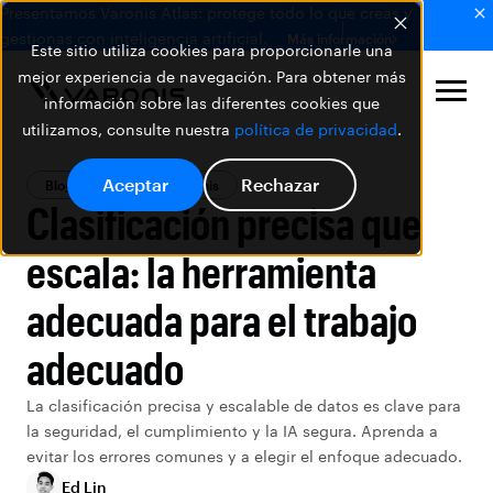
Presentamos Varonis Atlas: protege todo lo que creas y
gestionas con inteligencia artificial.
Más información
Este sitio utiliza cookies para proporcionarle una
mejor experiencia de navegación. Para obtener más
información sobre las diferentes cookies que
utilizamos, consulte nuestra
política de privacidad
.
Aceptar
Rechazar
Blog
producto varonis
Clasificación precisa que
escala: la herramienta
adecuada para el trabajo
adecuado
La clasificación precisa y escalable de datos es clave para
la seguridad, el cumplimiento y la IA segura. Aprenda a
evitar los errores comunes y a elegir el enfoque adecuado.
Ed Lin