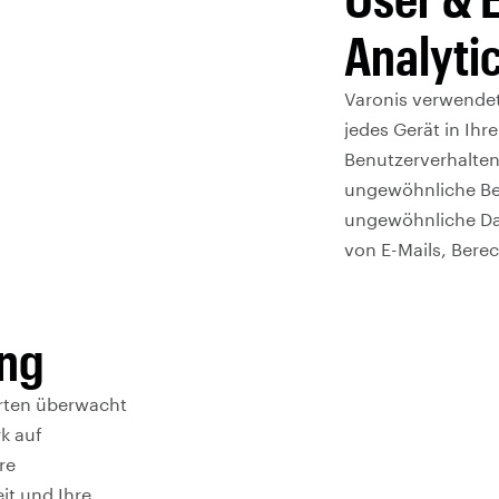
Analyti
Varonis verwendet
jedes Gerät in Ihr
Benutzerverhalten
ungewöhnliche Ben
ungewöhnliche Da
von E-Mails, Ber
ng
rten überwacht
k auf
re
it und Ihre