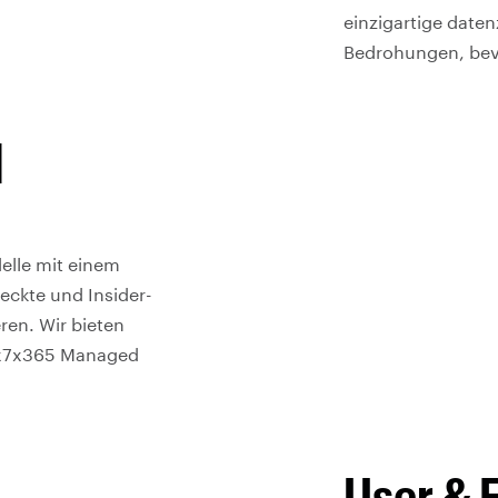
einzigartige date
Bedrohungen, bevo
d
elle mit einem
eckte und Insider-
en. Wir bieten
24x7x365 Managed
User & 