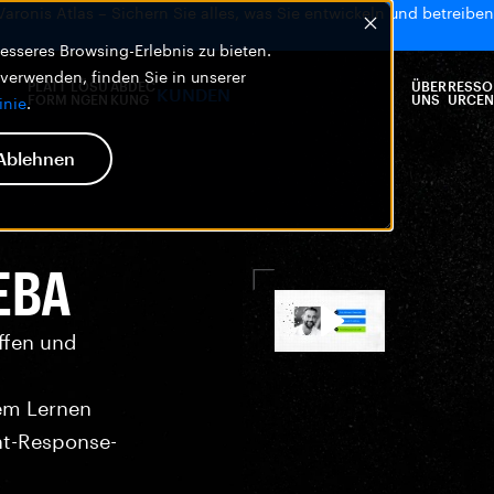
 Varonis Atlas – Sichern Sie alles, was Sie entwickeln und betreiben,
sseres Browsing-Erlebnis zu bieten.
 verwenden, finden Sie in unserer
PLATT
LÖSU
ABDEC
ÜBER
RESSO
KUNDEN
FORM
NGEN
KUNG
UNS
URCEN
inie
.
Ablehnen
UEBA
ffen und
em Lernen
nt-Response-