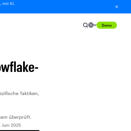
 mit KI.
Demo
owflake-
zifische Taktiken,
eam überprüft.
. Juni 2025