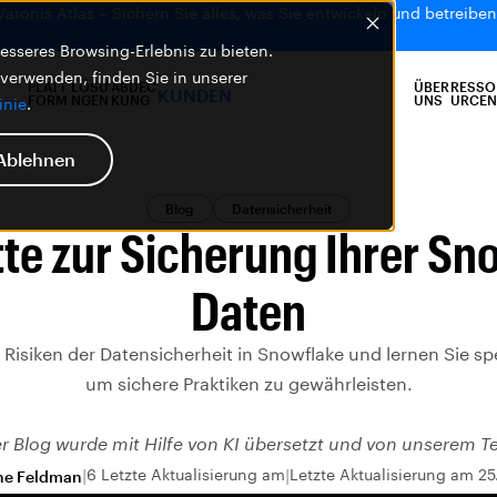
 Varonis Atlas – Sichern Sie alles, was Sie entwickeln und betreiben,
sseres Browsing-Erlebnis zu bieten.
 verwenden, finden Sie in unserer
PLATT
LÖSU
ABDEC
ÜBER
RESSO
KUNDEN
FORM
NGEN
KUNG
UNS
URCEN
inie
.
Ablehnen
Blog
Datensicherheit
tte zur Sicherung Ihrer Sn
Daten
 Risiken der Datensicherheit in Snowflake und lernen Sie spe
um sichere Praktiken zu gewährleisten.
er Blog wurde mit Hilfe von KI übersetzt und von unserem T
6 Letzte Aktualisierung am
Letzte Aktualisierung am 25
ne Feldman