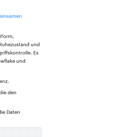
meinsamen
tform,
m Ruhezustand und
ffskontrolle. Es
owflake und
anz.
 die den
die Daten