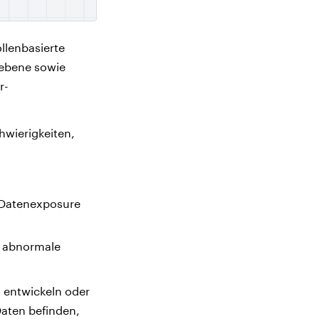
llenbasierte
nebene sowie
r-
wierigkeiten,
 Datenexposure
d abnormale
 entwickeln oder
Daten befinden,