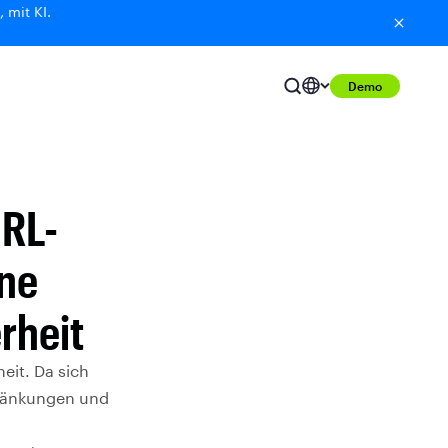
 mit KI.
Demo
URL-
ene
erheit
eit. Da sich
hränkungen und