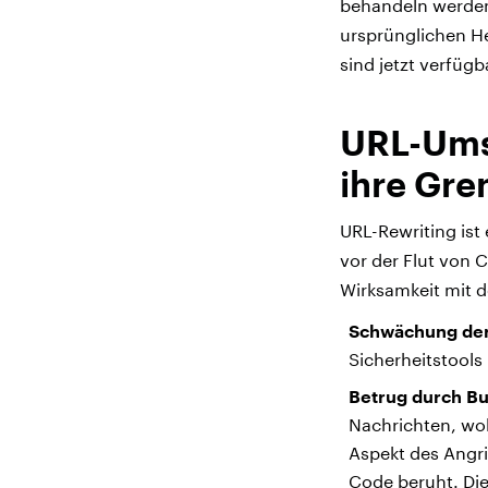
behandeln werden.
ursprünglichen H
sind jetzt verfügb
URL-Ums
ihre Gr
URL-Rewriting ist 
vor der Flut von
Wirksamkeit mit de
Schwächung der
Sicherheitstool
Betrug durch B
Nachrichten, wob
Aspekt des Angri
Code beruht. Die