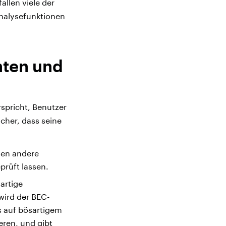
llen viele der
Analysefunktionen
hten und
rspricht, Benutzer
cher, dass seine
en andere
rüft lassen.
artige
wird der BEC-
ls auf bösartigem
eren, und gibt