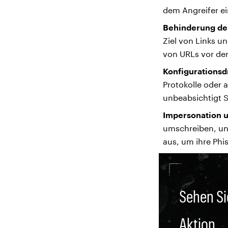
dem Angreifer e
Behinderung der
Ziel von Links u
von URLs vor dem
Konfigurationsdr
Protokolle oder 
unbeabsichtigt S
Impersonation u
umschreiben, un
aus, um ihre Phi
Sehen S
Aktion.