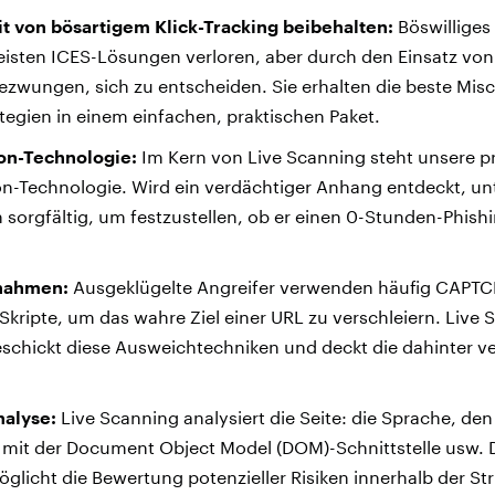
it von bösartigem Klick-Tracking beibehalten:
Böswilliges 
eisten ICES-Lösungen verloren, aber durch den Einsatz vo
gezwungen, sich zu entscheiden. Sie erhalten die beste Mis
egien in einem einfachen, praktischen Paket.
on-Technologie:
Im Kern von Live Scanning steht unsere pr
n-Technologie. Wird ein verdächtiger Anhang entdeckt, un
 sorgfältig, um festzustellen, ob er einen 0-Stunden-Phish
nahmen:
Ausgeklügelte Angreifer verwenden häufig CAPTC
Skripte, um das wahre Ziel einer URL zu verschleiern. Live
schickt diese Ausweichtechniken und deckt die dahinter v
nalyse:
Live Scanning analysiert die Seite: die Sprache, d
mit der Document Object Model (DOM)-Schnittstelle usw. 
öglicht die Bewertung potenzieller Risiken innerhalb der Str