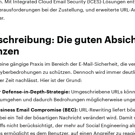
 Mit Integrated Cloud Email Security (ICES)-Lösungen entfa
erausforderungen bei der Zustellung, und erweiterte URL-
ar.
chreibung: Die guten Absic
enzen
eine gängige Praxis im Bereich der E-Mail-Sicherheit, die ve
 Cyberbedrohungen zu schützen. Dennoch wird immer deutli
r Zeit nachlässt. Hier ist der Grund:
 Defense-in-Depth-Strategie:
Umgeschriebene URLs könn
s umgehen und dadurch Bedrohungen möglicherweise ungep
usiness Email Compromise (BEC):
URL-Rewriting liefert bös
ei ein Teil der bösartigen Nachricht verändert wird. Damit 
ffs nicht berücksichtigt, der mehr auf Social Engineering a
s ermöglicht es dem Benutzer, auf einen Angreifer zu reagi