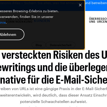
 Varonis Atlas – Sichern Sie alles, was Sie entwickeln und betreiben,
sseres Browsing-Erlebnis zu bieten.
 verwenden, finden Sie in unserer
PLATT
LÖSU
ABDEC
ÜBER
RESSO
KUNDEN
FORM
NGEN
KUNG
UNS
URCEN
inie
.
Ablehnen
Blog
Datensicherheit
 versteckten Risiken des 
writings und die überleg
native für die E-Mail-Sich
iben von URLs ist eine gängige Praxis in der E-Mail-Sicherh
eiterentwickeln, wird deutlich, dass dieser Ansatz Einsc
potenzielle Schwachstellen aufweist.