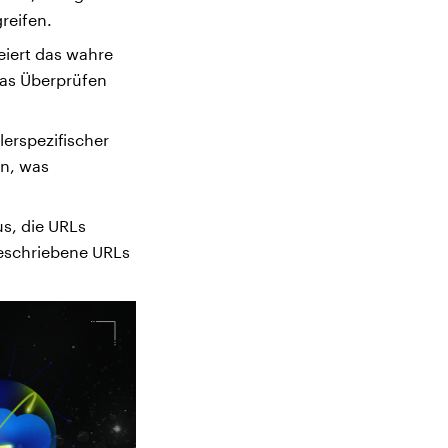
reifen.
eiert das wahre
das Überprüfen
erspezifischer
en, was
us, die URLs
eschriebene URLs