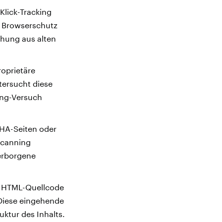
Klick-Tracking
n Browserschutz
chung aus alten
oprietäre
tersucht diese
ing-Versuch
HA-Seiten oder
 Scanning
erborgene
en HTML-Quellcode
Diese eingehende
uktur des Inhalts.