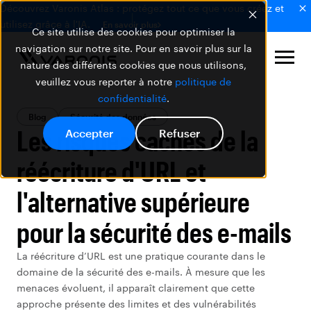
Découvrez Varonis Atlas : protégez tout ce que vous créez et
utilisez grâce à l'IA.
En savoir plus
Ce site utilise des cookies pour optimiser la
navigation sur notre site. Pour en savoir plus sur la
nature des différents cookies que nous utilisons,
veuillez vous reporter à notre
politique de
confidentialité
.
Blog
Sécurité des données
Les risques cachés de la
Accepter
Refuser
réécriture d'URL et
l'alternative supérieure
pour la sécurité des e-mails
La réécriture d’URL est une pratique courante dans le
domaine de la sécurité des e-mails. À mesure que les
menaces évoluent, il apparaît clairement que cette
approche présente des limites et des vulnérabilités