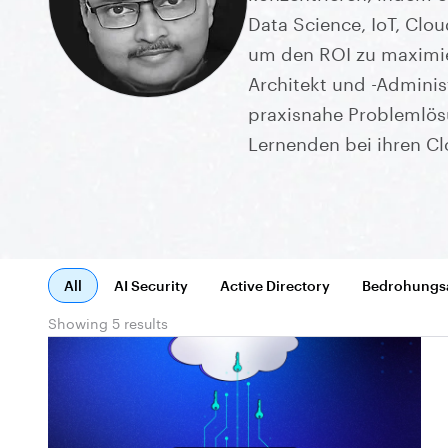
Data Science, IoT, Clou
um den ROI zu maximiere
Architekt und -Adminis
praxisnahe Problemlö
Lernenden bei ihren Cl
All
AI Security
Active Directory
Bedrohungs
Showing 5 results