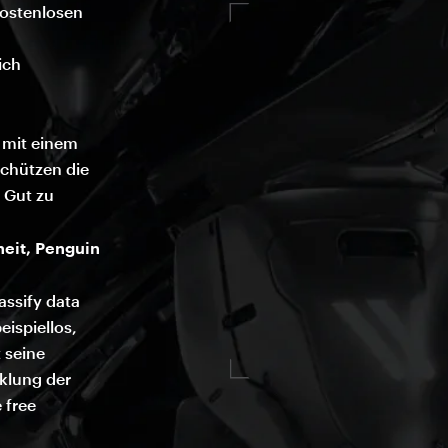
kostenlosen
ich
e mit einem
schützen die
s Gut zu
heit, Penguin
assify data
eispiellos,
 seine
cklung der
 free