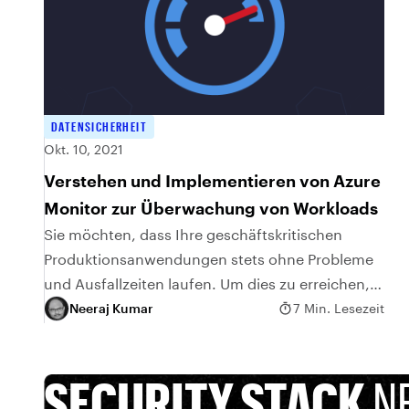
DATENSICHERHEIT
Okt. 10, 2021
Verstehen und Implementieren von Azure
Monitor zur Überwachung von Workloads
Sie möchten, dass Ihre geschäftskritischen
Produktionsanwendungen stets ohne Probleme
und Ausfallzeiten laufen. Um dies zu erreichen,
müssen Sie die Log Files im System
Neeraj Kumar
7 Min. Lesezeit
kontinuierlich analysieren sowie Ihre
Anwendung und die...
SECURITY STACK
N