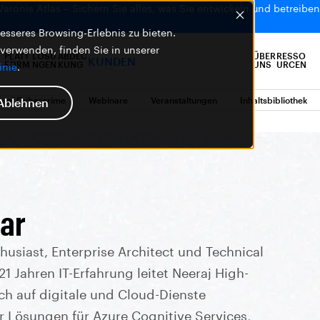
 Varonis Atlas – Sichern Sie alles, was Sie entwickeln und betreiben,
sseres Browsing-Erlebnis zu bieten.
 verwenden, finden Sie in unserer
PLATT
LÖSU
ABDEC
ÜBER
RESSO
KUNDEN
FORM
NGEN
KUNG
UNS
URCEN
inie
.
e of Cybercrime
Webinare
Veranstaltungen
Inhaltsbibliothek
Ablehnen
ar
thusiast, Enterprise Architect und Technical
1 Jahren IT-Erfahrung leitet Neeraj High-
h auf digitale und Cloud-Dienste
r Lösungen für Azure Cognitive Services,