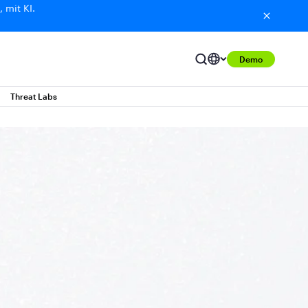
 mit KI.
Demo
Threat Labs