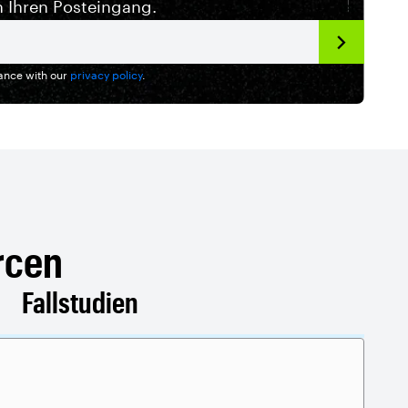
n Ihren Posteingang.
dance with our
privacy policy
.
rcen
Fallstudien