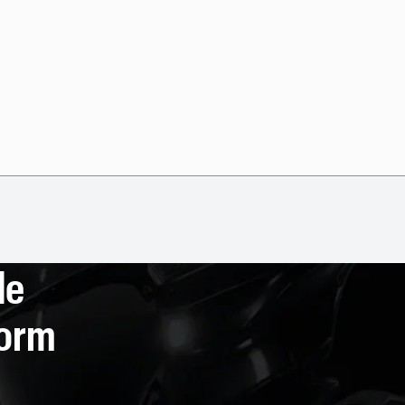
de
form