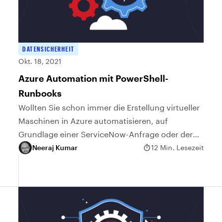
DATENSICHERHEIT
Okt. 18, 2021
Azure Automation mit PowerShell-
Runbooks
Wollten Sie schon immer die Erstellung virtueller
Maschinen in Azure automatisieren, auf
Grundlage einer ServiceNow-Anfrage oder der
Anforderung anderer digitaler Workflows, die das
Neeraj Kumar
12 Min. Lesezeit
Unternehmen verwendet? In bestimmten Fällen
macht es...