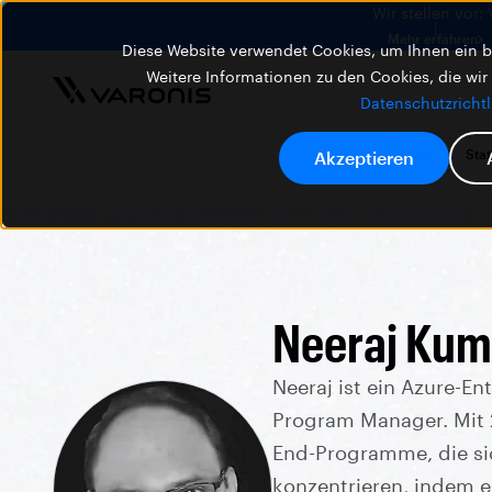
Wir stellen vor:
Mehr erfahren
Diese Website verwendet Cookies, um Ihnen ein be
Weitere Informationen zu den Cookies, die wir
Datenschutzrichtl
Blog
Stat
Akzeptieren
Neeraj Kum
Neeraj ist ein Azure-En
Program Manager. Mit 2
End-Programme, die sic
konzentrieren, indem e