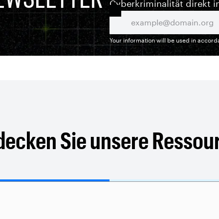
Cyberkriminalität direkt i
Your information will be used in accor
decken Sie unsere Ressou