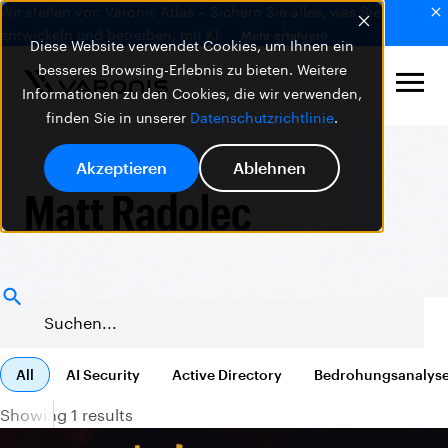
Wir stellen vor: Varonis Atlas – Sichern Sie alles, was Sie
entwickeln und betreiben, mit KI.
Mehr erfahren
Diese Website verwendet Cookies, um Ihnen ein
besseres Browsing-Erlebnis zu bieten. Weitere
Informationen zu den Cookies, die wir verwenden,
finden Sie in unserer
Datenschutzrichtlinie
.
Akzeptieren
Ablehnen
Matt Radolec
All
AI Security
Active Directory
Bedrohungsanalys
Showing 1 results