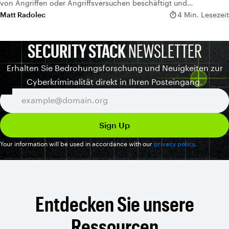
von Angriffen oder Angriffsversuchen beschäftigt und
versuchen,...
Matt Radolec
4 Min. Lesezeit
SECURITY STACK
NEWSLETTER
Erhalten Sie Bedrohungsforschung und Neuigkeiten zur
Cyberkriminalität direkt in Ihren Posteingang.
Your information will be used in accordance with our
privacy policy
.
Entdecken Sie unsere
Ressourcen