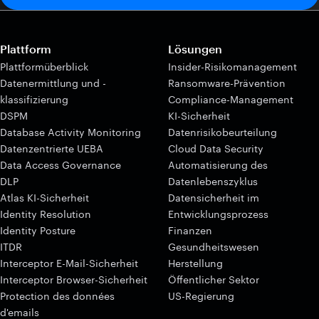
Plattform
Lösungen
Plattformüberblick
Insider-Risikomanagement
Datenermittlung und -
Ransomware-Prävention
klassifizierung
Compliance-Management
DSPM
KI-Sicherheit
Database Activity Monitoring
Datenrisikobeurteilung
Datenzentrierte UEBA
Cloud Data Security
Data Access Governance
Automatisierung des
DLP
Datenlebenszyklus
Atlas KI-Sicherheit
Datensicherheit im
Identity Resolution
Entwicklungsprozess
Identity Posture
Finanzen
ITDR
Gesundheitswesen
Interceptor E-Mail-Sicherheit
Herstellung
Interceptor Browser-Sicherheit
Öffentlicher Sektor
Protection des données
US-Regierung
d'emails