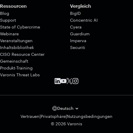
Ressourcen
Vergleich
Blog
BigID
Support
Concentric AI
State of Cybercrime
Cyera
Webinare
Guardium
Veranstaltungen
Imperva
Inhaltsbibliothek
Securiti
CISO Resource Center
Gemeinschaft
Produkt-Training
Varonis Threat Labs
Deutsch
|
|
Vertrauen
Privatsphäre
Nutzungsbedingungen
© 2026 Varonis