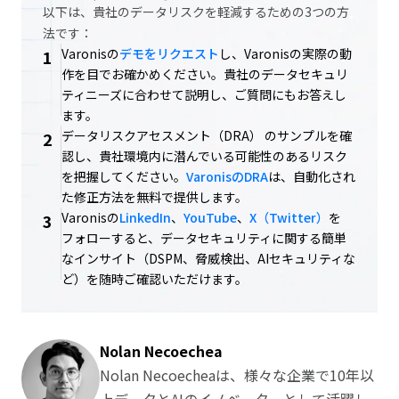
以下は、貴社のデータリスクを軽減するための3つの方
法です：
Varonisの
デモをリクエスト
し、Varonisの実際の動
1
作を目でお確かめください。貴社のデータセキュリ
ティニーズに合わせて説明し、ご質問にもお答えし
ます。
データリスクアセスメント（DRA） のサンプルを確
2
認し、貴社環境内に潜んでいる可能性のあるリスク
を把握してください。
VaronisのDRA
は、自動化され
た修正方法を無料で提供します。
Varonisの
LinkedIn
、
YouTube
、
X（Twitter）
を
3
フォローすると、データセキュリティに関する簡単
なインサイト（DSPM、脅威検出、AIセキュリティな
ど）を随時ご確認いただけます。
Nolan Necoechea
Nolan Necoecheaは、様々な企業で10年以