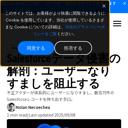
Varonis Atlasのご紹介：AIで作成・運用するすべてを保護します
詳しくはこちら
このサイトでは、お客様がより快適に閲覧できるように
Cookie を使用しています。当社が使用しているさまざ
まな Cookie についての詳細は、
当社のプライバシーポ
リシーをご覧
ください。
同意する
拒否する
Blog
Data Security
Salesforceデータ侵害の
解剖：ユーザーなり
すましを阻止する
不正アクターが体系的にユーザーになりすまし、数百万件の
Salesforceレコードを持ち出す手口。
Nolan Necoechea
1 min read
Last updated 2025/09/08