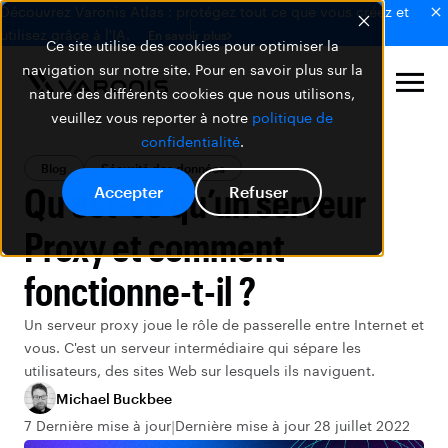
Découvrez Varonis Atlas : protégez tout ce que vous créez et
utilisez grâce à l'IA.
En savoir plus
Ce site utilise des cookies pour optimiser la
navigation sur notre site. Pour en savoir plus sur la
nature des différents cookies que nous utilisons,
veuillez vous reporter à notre
politique de
confidentialité
.
Blog
Sécurité des données
Qu’est-ce qu’un serveur
Accepter
Refuser
Proxy et comment
fonctionne-t-il ?
Un serveur proxy joue le rôle de passerelle entre Internet et
vous. C'est un serveur intermédiaire qui sépare les
utilisateurs, des sites Web sur lesquels ils naviguent.
Michael Buckbee
7 Dernière mise à jour
Dernière mise à jour 28 juillet 2022