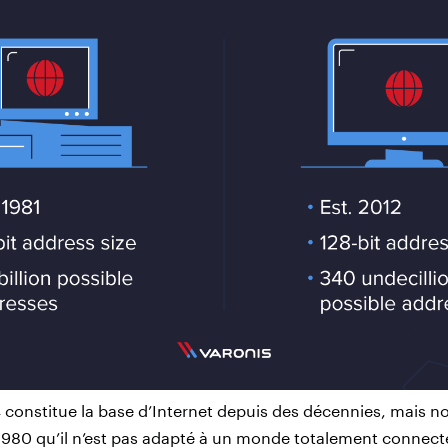
 constitue la base d’Internet depuis des décennies, mais 
 1980 qu’il n’est pas adapté à un monde totalement connec