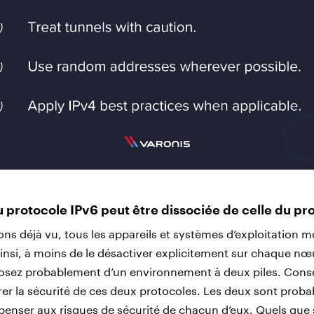
du protocole IPv6 peut être dissociée de celle du pr
s déjà vu, tous les appareils et systèmes d’exploitation 
Ainsi, à moins de le désactiver explicitement sur chaque nœ
posez probablement d’un environnement à deux piles. Cons
r la sécurité de ces deux protocoles. Les deux sont proba
enser aux risques de sécurité de chacun d’eux. Quels que s