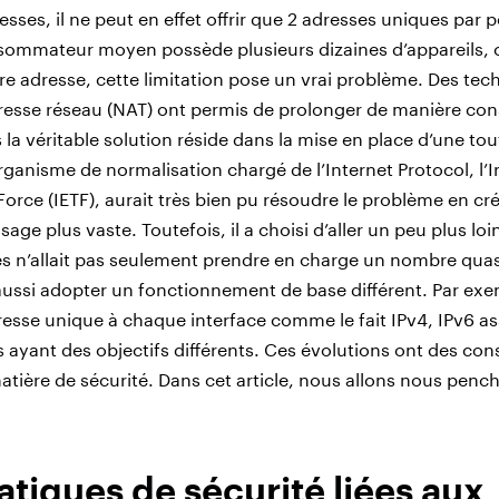
resses, il ne peut en effet offrir que 2 adresses uniques par
sommateur moyen possède plusieurs dizaines d’appareils,
re adresse, cette limitation pose un vrai problème. Des t
dresse réseau (NAT) ont permis de prolonger de manière con
 la véritable solution réside dans la mise en place d’une tou
rganisme de normalisation chargé de l’Internet Protocol, l’I
Force (IETF), aurait très bien pu résoudre le problème en c
age plus vaste. Toutefois, il a choisi d’aller un peu plus loi
es n’allait pas seulement prendre en charge un nombre quasi
aussi adopter un fonctionnement de base différent. Par exem
resse unique à chaque interface comme le fait IPv4, IPv6 a
s ayant des objectifs différents. Ces évolutions ont des c
tière de sécurité. Dans cet article, nous allons nous pench
tiques de sécurité liées aux