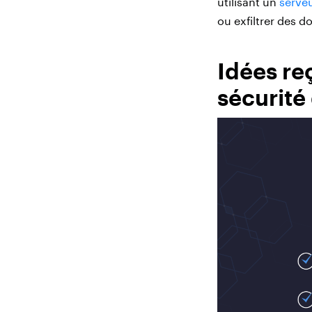
utilisant un
serve
ou exfiltrer des d
Idées re
sécurité