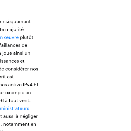
ntrinsèquement
te majorité
 en œuvre
plutôt
faillances de
 joue ainsi un
issances et
 de considérer nos
rit est
nes active IPv4 ET
par exemple en
v6 à tout vent.
ministrateurs
t aussi à négliger
ons, notamment en