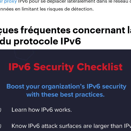
ur proxy
IPv6 pour se déplacer latéralement dans le réseau 
onnées en limitant les risques de détection.
çues fréquentes concernant l
 du protocole IPv6