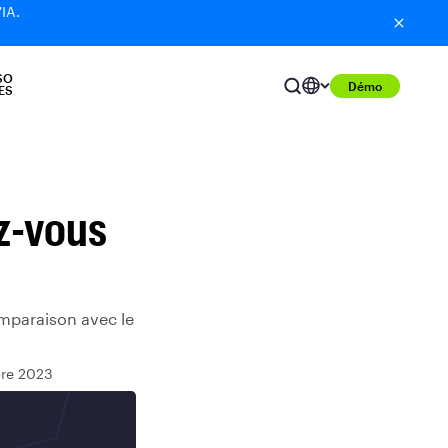
'IA.
SO
Démo
ES
ez-vous
omparaison avec le
bre 2023