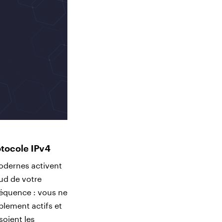
otocole IPv4
modernes activent
ud de votre
équence : vous ne
blement actifs et
oient les