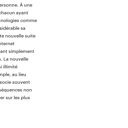
 personne. À une
 chacun ayant
echnologies comme
sidérable sa
te nouvelle suite
nternet
réant simplement
n. La nouvelle
 illimité
ple, au lieu
ssocie souvent
onséquences non
er sur les plus