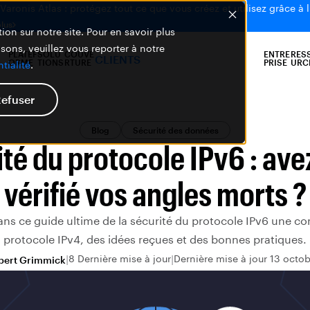
aronis Atlas : protégez tout ce que vous créez et utilisez grâce à l
plus
ion sur notre site. Pour en savoir plus
isons, veuillez vous reporter à notre
PLATEF
SOLU
COUVE
ENTRE
RES
CLIENTS
ORME
TIONS
RTURE
PRISE
URC
tialité
.
efuser
Blog
Sécurité des données
té du protocole IPv6 : av
vérifié vos angles morts ?
ns ce guide ultime de la sécurité du protocole IPv6 une c
protocole IPv4, des idées reçues et des bonnes pratiques.
8 Dernière mise à jour
Dernière mise à jour 13 octo
bert Grimmick