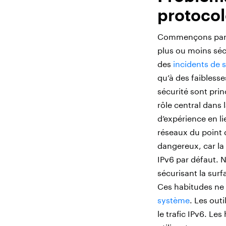
protocol
Commençons par la
plus ou moins séc
des
incidents de s
qu’à des faiblesse
sécurité sont pri
rôle central dans
d’expérience en l
réseaux du point 
dangereux, car la 
IPv6 par défaut. 
sécurisant la surf
Ces habitudes ne 
système
. Les out
le trafic IPv6. L