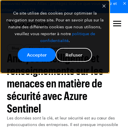
Découvrez Varonis Atlas : protégez tout ce que vous créez et
utilisez grâce à l'IA.
En savoir plus
Ce site utilise des cookies pour optimiser la
navigation sur notre site. Pour en savoir plus sur la
nature des différents cookies que nous utilisons,
veuillez vous reporter à notre
politique de
confidentialité
.
Blog
Sécurité des données
Analyse intelligente et
Accepter
Refuser
renseignements sur les
menaces en matière de
sécurité avec Azure
Sentinel
Les données sont la clé, et leur sécurité est au cœur des
préoccupations des entreprises. Il est presque impossible