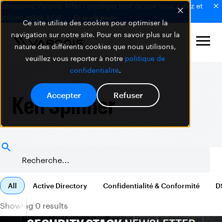
Découvrez Varonis Atlas : protégez tout ce que vous créez et
utilisez grâce à l'IA.
En savoir plus
Ce site utilise des cookies pour optimiser la
navigation sur notre site. Pour en savoir plus sur la
nature des différents cookies que nous utilisons,
veuillez vous reporter à notre
politique de
confidentialité
.
Accepter
Refuser
Ken Spinner
All
Active Directory
Confidentialité & Conformité
D
Showing 0 results