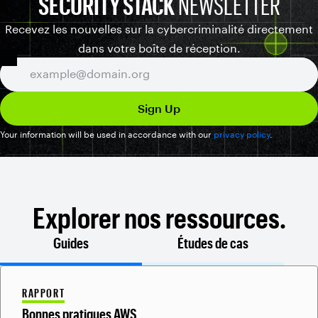
SECURITY STACK
NEWSLETTER
Recevez les nouvelles sur la cybercriminalité directement
dans votre boîte de réception.
Your information will be used in accordance with our
privacy policy
.
Explorer nos ressources.
Guides
Études de cas
RAPPORT
Bonnes pratiques AWS