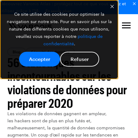
Découvrez Varonis Atlas : protégez tout ce que vous créez et
utilisez grâce à l'IA.
En savoir plus
Ce site utilise des cookies pour optimiser la
navigation sur notre site. Pour en savoir plus sur la
nature des différents cookies que nous utilisons,
veuillez vous reporter à notre
politique de
confidentialité
.
Blog
Sécurité des données
56 statistiques
Accepter
Refuser
incontournables sur les
violations de données pour
préparer 2020
Les violations de données gagnent en ampleur,
les hackers sont de plus en plus futés et,
malheureusement, la quantité de données compromises
augmente. Un coup d’œil rapide sur les tendances en