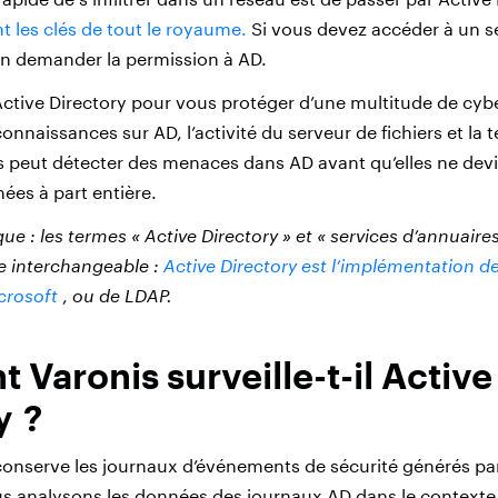
ent les clés de tout le royaume.
Si vous devez accéder à un se
en demander la permission à AD.
Active Directory pour vous protéger d’une multitude de cy
nnaissances sur AD, l’activité du serveur de fichiers et la 
s peut détecter des menaces dans AD avant qu’elles ne dev
ées à part entière.
 : les termes « Active Directory » et « services d’annuaire
re interchangeable :
Active Directory est l’implémentation de
crosoft
,
ou de LDAP.
Varonis surveille-t-il Active
y ?
conserve les journaux d’événements de sécurité générés pa
 analysons les données des journaux AD dans le contexte d