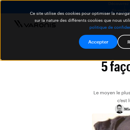
Découvrez V
En savoir 
Ce site utilise des cookies pour optimiser la navigat
sur la nature des différents cookies que nous util
politique de confiden
Accepter
R
5 faç
Le moyen le plus 
c’est 
Mi