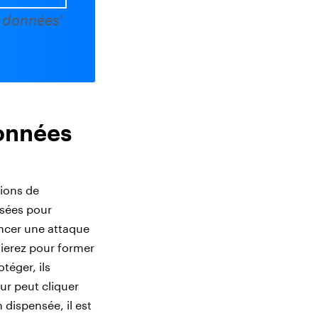
 données'
données
tions de
isées pour
lancer une attaque
oierez pour former
téger, ils
eur peut cliquer
n dispensée, il est