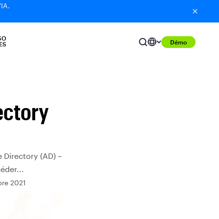
'IA.
SO
Démo
ES
ectory
e Directory (AD) –
éder...
bre 2021