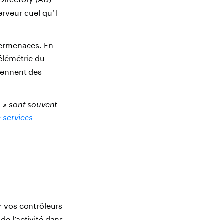
rveur quel qu’il
bermenaces. En
télémétrie du
iennent des
s » sont souvent
 services
r vos contrôleurs
e l’activité dans