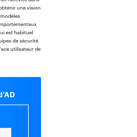
 obtenir une vision
s modèles
comportementaux
qui est habituel
quipes de sécurité
face utilisateur de
 d'AD