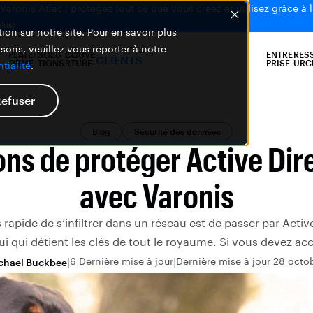
aronis Atlas : protégez tout ce que vous créez et utilisez grâce à l
plus
ion sur notre site. Pour en savoir plus
isons, veuillez vous reporter à notre
PLATEF
SOLU
COUVE
ENTRE
RES
CLIENTS
ORME
TIONS
RTURE
PRISE
URC
tialité
.
efuser
Blog
Sécurité des données
ons de protéger Active Dir
avec Varonis
rapide de s’infiltrer dans un réseau est de passer par Activ
lui qui détient les clés de tout le royaume. Si vous devez acc
6 Dernière mise à jour
Dernière mise à jour 28 octo
chael Buckbee