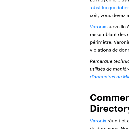
c’est lui qui déti
soit, vous devez 
Varonis
surveille 
rassemblant des co
périmètre, Varoni
violations de donn
Remarque technique
utilisés de maniè
d’annuaires de Mi
Comment 
Director
Varonis
réunit et 
de domaines. Nous